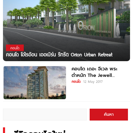
คอนโด
คอนโด โอไรอ้อน เออเบิร์น รีทรีต Orion Urban Retreat
คอนโด เดอะ จีเวล พระ
ตำหนัก The Jewell
Pratumnak
คอนโด
12 May 2017
ค้นหา