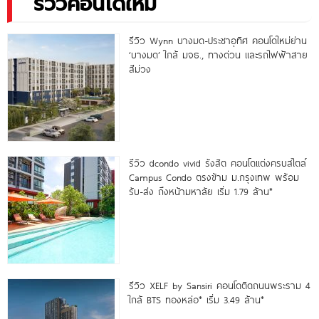
รีวิวคอนโดใหม่
รีวิว Wynn บางมด-ประชาอุทิศ คอนโดใหม่ย่าน
‘บางมด’ ใกล้ มจธ., ทางด่วน และรถไฟฟ้าสาย
สีม่วง
รีวิว dcondo vivid รังสิต คอนโดแต่งครบสไตล์
Campus Condo ตรงข้าม ม.กรุงเทพ พร้อม
รับ-ส่ง ถึงหน้ามหาลัย เริ่ม 1.79 ล้าน*
รีวิว XELF by Sansiri คอนโดติดถนนพระราม 4
ใกล้ BTS ทองหล่อ* เริ่ม 3.49 ล้าน*