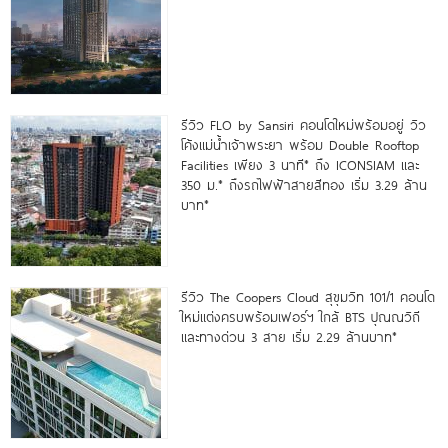
รีวิว FLO by Sansiri คอนโดใหม่พร้อมอยู่ วิว
โค้งแม่น้ำเจ้าพระยา พร้อม Double Rooftop
Facilities เพียง 3 นาที* ถึง ICONSIAM และ
350 ม.* ถึงรถไฟฟ้าสายสีทอง เริ่ม 3.29 ล้าน
บาท*
รีวิว The Coopers Cloud สุขุมวิท 101/1 คอนโด
ใหม่แต่งครบพร้อมเฟอร์ฯ ใกล้ BTS ปุณณวิถี
และทางด่วน 3 สาย เริ่ม 2.29 ล้านบาท*