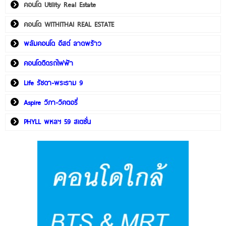
คอนโด Utility Real Estate
คอนโด WITHITHAI REAL ESTATE
พลัมคอนโด อีสต์ ลาดพร้าว
คอนโดติดรถไฟฟ้า
Life รัชดา-พระราม 9
Aspire วิภา-วิคตอรี่
PHYLL พหลฯ 59 สเตชั่น