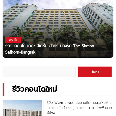
คอนโด
รีวิว คอนโด เดอะ สเตชั่น สาทร-บางรัก The Station
Sathorn-Bangrak
ค้นหา
รีวิวคอนโดใหม่
รีวิว Wynn บางมด-ประชาอุทิศ คอนโดใหม่ย่าน
‘บางมด’ ใกล้ มจธ., ทางด่วน และรถไฟฟ้าสาย
สีม่วง