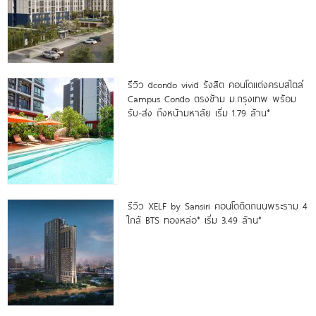
รีวิว dcondo vivid รังสิต คอนโดแต่งครบสไตล์
Campus Condo ตรงข้าม ม.กรุงเทพ พร้อม
รับ-ส่ง ถึงหน้ามหาลัย เริ่ม 1.79 ล้าน*
รีวิว XELF by Sansiri คอนโดติดถนนพระราม 4
ใกล้ BTS ทองหล่อ* เริ่ม 3.49 ล้าน*