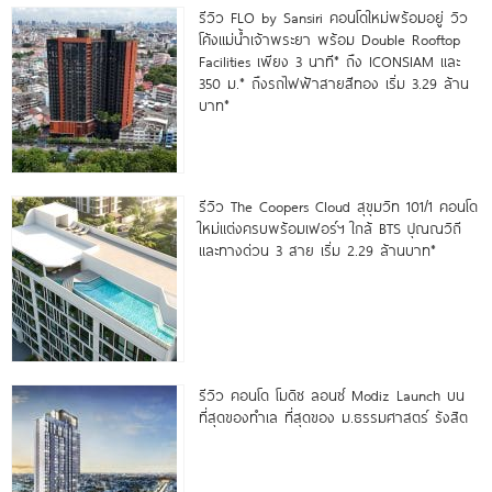
รีวิว FLO by Sansiri คอนโดใหม่พร้อมอยู่ วิว
โค้งแม่น้ำเจ้าพระยา พร้อม Double Rooftop
Facilities เพียง 3 นาที* ถึง ICONSIAM และ
350 ม.* ถึงรถไฟฟ้าสายสีทอง เริ่ม 3.29 ล้าน
บาท*
รีวิว The Coopers Cloud สุขุมวิท 101/1 คอนโด
ใหม่แต่งครบพร้อมเฟอร์ฯ ใกล้ BTS ปุณณวิถี
และทางด่วน 3 สาย เริ่ม 2.29 ล้านบาท*
รีวิว คอนโด โมดิซ ลอนซ์ Modiz Launch บน
ที่สุดของทำเล ที่สุดของ ม.ธรรมศาสตร์ รังสิต