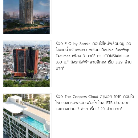
รีวิว FLO by Sansiri คอนโดใหม่พร้อมอยู่ วิว
โค้งแม่น้ำเจ้าพระยา พร้อม Double Rooftop
Facilities เพียง 3 นาที* ถึง ICONSIAM และ
350 ม.* ถึงรถไฟฟ้าสายสีทอง เริ่ม 3.29 ล้าน
บาท*
รีวิว The Coopers Cloud สุขุมวิท 101/1 คอนโด
ใหม่แต่งครบพร้อมเฟอร์ฯ ใกล้ BTS ปุณณวิถี
และทางด่วน 3 สาย เริ่ม 2.29 ล้านบาท*