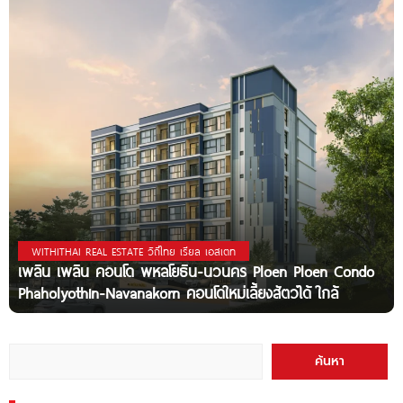
WITHITHAI REAL ESTATE วิถีไทย เรียล เอสเตท
เพลิน เพลิน คอนโด พหลโยธิน-นวนคร Ploen Ploen Condo
Phaholyothin-Navanakorn คอนโดใหม่เลี้ยงสัตว์ได้ ใกล้
ค้นหา