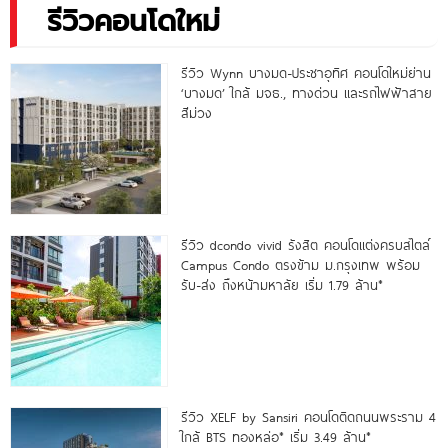
รีวิวคอนโดใหม่
รีวิว Wynn บางมด-ประชาอุทิศ คอนโดใหม่ย่าน
‘บางมด’ ใกล้ มจธ., ทางด่วน และรถไฟฟ้าสาย
สีม่วง
รีวิว dcondo vivid รังสิต คอนโดแต่งครบสไตล์
Campus Condo ตรงข้าม ม.กรุงเทพ พร้อม
รับ-ส่ง ถึงหน้ามหาลัย เริ่ม 1.79 ล้าน*
รีวิว XELF by Sansiri คอนโดติดถนนพระราม 4
ใกล้ BTS ทองหล่อ* เริ่ม 3.49 ล้าน*