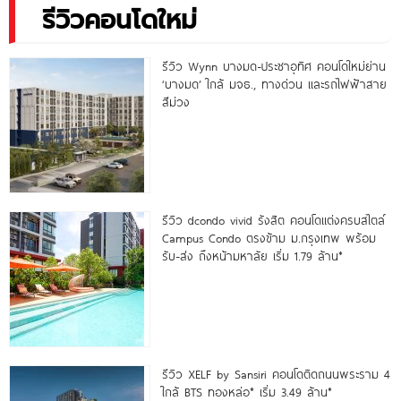
รีวิวคอนโดใหม่
รีวิว Wynn บางมด-ประชาอุทิศ คอนโดใหม่ย่าน
‘บางมด’ ใกล้ มจธ., ทางด่วน และรถไฟฟ้าสาย
สีม่วง
รีวิว dcondo vivid รังสิต คอนโดแต่งครบสไตล์
Campus Condo ตรงข้าม ม.กรุงเทพ พร้อม
รับ-ส่ง ถึงหน้ามหาลัย เริ่ม 1.79 ล้าน*
รีวิว XELF by Sansiri คอนโดติดถนนพระราม 4
ใกล้ BTS ทองหล่อ* เริ่ม 3.49 ล้าน*