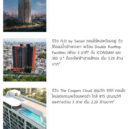
รีวิว FLO by Sansiri คอนโดใหม่พร้อมอยู่ วิว
โค้งแม่น้ำเจ้าพระยา พร้อม Double Rooftop
Facilities เพียง 3 นาที* ถึง ICONSIAM และ
350 ม.* ถึงรถไฟฟ้าสายสีทอง เริ่ม 3.29 ล้าน
บาท*
รีวิว The Coopers Cloud สุขุมวิท 101/1 คอนโด
ใหม่แต่งครบพร้อมเฟอร์ฯ ใกล้ BTS ปุณณวิถี
และทางด่วน 3 สาย เริ่ม 2.29 ล้านบาท*