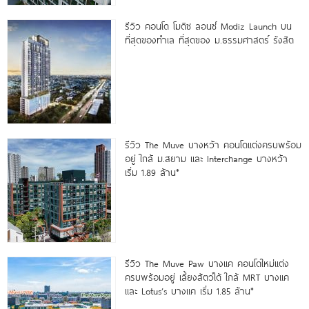
รีวิว คอนโด โมดิซ ลอนซ์ Modiz Launch บน
ที่สุดของทำเล ที่สุดของ ม.ธรรมศาสตร์ รังสิต
รีวิว The Muve บางหว้า คอนโดแต่งครบพร้อม
อยู่ ใกล้ ม.สยาม และ Interchange บางหว้า
เริ่ม 1.89 ล้าน*
รีวิว The Muve Paw บางแค คอนโดใหม่แต่ง
ครบพร้อมอยู่ เลี้ยงสัตว์ได้ ใกล้ MRT บางแค
และ Lotus’s บางแค เริ่ม 1.85 ล้าน*