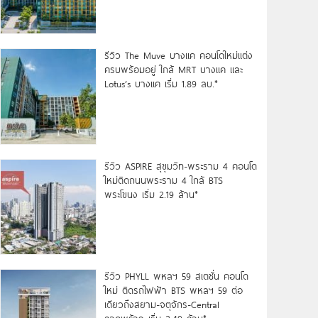
รีวิว The Muve บางแค คอนโดใหม่แต่ง
ครบพร้อมอยู่ ใกล้ MRT บางแค และ
Lotus’s บางแค เริ่ม 1.89 ลบ.*
รีวิว ASPIRE สุขุมวิท-พระราม 4 คอนโด
ใหม่ติดถนนพระราม 4 ใกล้ BTS
พระโขนง เริ่ม 2.19 ล้าน*
รีวิว PHYLL พหลฯ 59 สเตชั่น คอนโด
ใหม่ ติดรถไฟฟ้า BTS พหลฯ 59 ต่อ
เดียวถึงสยาม-จตุจักร-Central