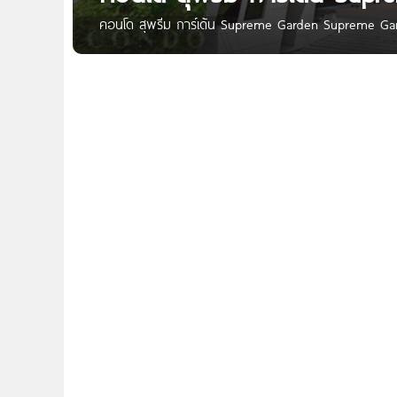
คอนโด สุพรีม การ์เด้น Supreme Garden Supreme Gar
นนทรี เขตยานนาวา กทม. ใกล้เซ็นทรัล พระราม 3, เทสโก
กรุงเทพ, รร.เซนต์โยเซฟ คอนแวนต์, รร.กรุงเทพคริสเตียน, 