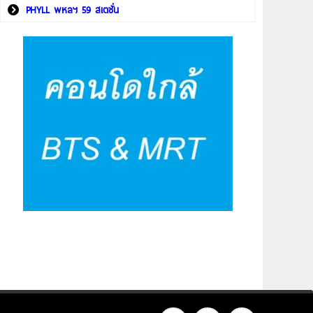
PHYLL พหลฯ 59 สเตชั่น