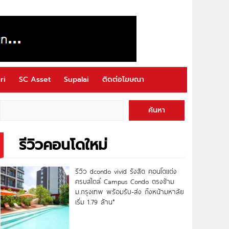
ri
SC Asset
Supalai
ติดต่อโฆษณา
ค้นหา
รีวิวคอนโดใหม่
รีวิว dcondo vivid รังสิต คอนโดแต่ง
ครบสไตล์ Campus Condo ตรงข้าม
ม.กรุงเทพ พร้อมรับ-ส่ง ถึงหน้ามหาลัย
เริ่ม 1.79 ล้าน*