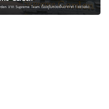
den จาก Supreme Team ตั้งอยู่ในซอยเย็นอากาศ 1 แขวงช่อง
้ โลตัส พระราม 3, The Up พระราม 3, ม.เทคโนโลยีราชมงคล
รร.อัสสัมชัญ,