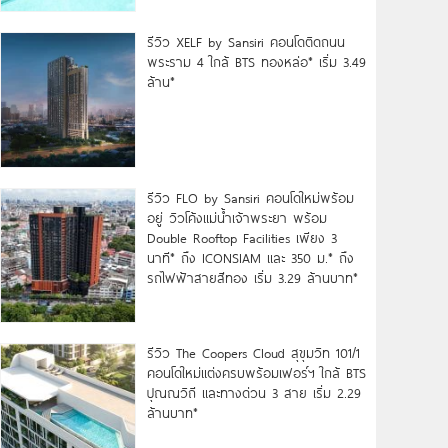
รีวิว XELF by Sansiri คอนโดติดถนน
พระราม 4 ใกล้ BTS ทองหล่อ* เริ่ม 3.49
ล้าน*
รีวิว FLO by Sansiri คอนโดใหม่พร้อม
อยู่ วิวโค้งแม่น้ำเจ้าพระยา พร้อม
Double Rooftop Facilities เพียง 3
นาที* ถึง ICONSIAM และ 350 ม.* ถึง
รถไฟฟ้าสายสีทอง เริ่ม 3.29 ล้านบาท*
รีวิว The Coopers Cloud สุขุมวิท 101/1
คอนโดใหม่แต่งครบพร้อมเฟอร์ฯ ใกล้ BTS
ปุณณวิถี และทางด่วน 3 สาย เริ่ม 2.29
ล้านบาท*