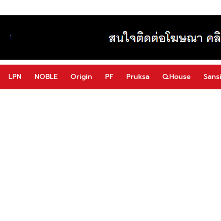
LPN
NOBLE
Origin
PF
Pruksa
Q.House
Sansi