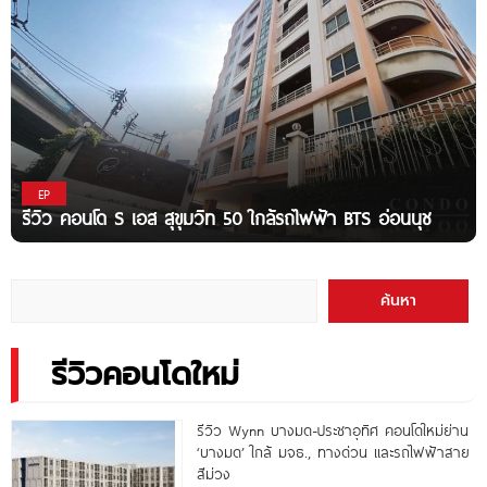
EP
รีวิว คอนโด S เอส สุขุมวิท 50 ใกล้รถไฟฟ้า BTS อ่อนนุช
ค้นหา
รีวิวคอนโดใหม่
รีวิว Wynn บางมด-ประชาอุทิศ คอนโดใหม่ย่าน
‘บางมด’ ใกล้ มจธ., ทางด่วน และรถไฟฟ้าสาย
สีม่วง