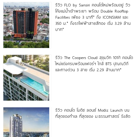
รีวิว FLO by Sansiri คอนโดใหม่พร้อมอยู่ วิว
โค้งแม่น้ำเจ้าพระยา พร้อม Double Rooftop
Facilities เพียง 3 นาที* ถึง ICONSIAM และ
350 ม.* ถึงรถไฟฟ้าสายสีทอง เริ่ม 3.29 ล้าน
บาท*
รีวิว The Coopers Cloud สุขุมวิท 101/1 คอนโด
ใหม่แต่งครบพร้อมเฟอร์ฯ ใกล้ BTS ปุณณวิถี
และทางด่วน 3 สาย เริ่ม 2.29 ล้านบาท*
รีวิว คอนโด โมดิซ ลอนซ์ Modiz Launch บน
ที่สุดของทำเล ที่สุดของ ม.ธรรมศาสตร์ รังสิต