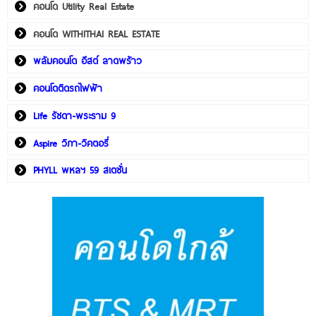
คอนโด Utility Real Estate
คอนโด WITHITHAI REAL ESTATE
พลัมคอนโด อีสต์ ลาดพร้าว
คอนโดติดรถไฟฟ้า
Life รัชดา-พระราม 9
Aspire วิภา-วิคตอรี่
PHYLL พหลฯ 59 สเตชั่น