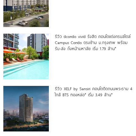
รีวิว dcondo vivid รังสิต คอนโดแต่งครบสไตล์
Campus Condo ตรงข้าม ม.กรุงเทพ พร้อม
รับ-ส่ง ถึงหน้ามหาลัย เริ่ม 1.79 ล้าน*
รีวิว XELF by Sansiri คอนโดติดถนนพระราม 4
ใกล้ BTS ทองหล่อ* เริ่ม 3.49 ล้าน*