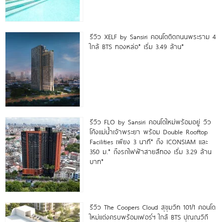
รีวิว XELF by Sansiri คอนโดติดถนนพระราม 4
ใกล้ BTS ทองหล่อ* เริ่ม 3.49 ล้าน*
รีวิว FLO by Sansiri คอนโดใหม่พร้อมอยู่ วิว
โค้งแม่น้ำเจ้าพระยา พร้อม Double Rooftop
Facilities เพียง 3 นาที* ถึง ICONSIAM และ
350 ม.* ถึงรถไฟฟ้าสายสีทอง เริ่ม 3.29 ล้าน
บาท*
รีวิว The Coopers Cloud สุขุมวิท 101/1 คอนโด
ใหม่แต่งครบพร้อมเฟอร์ฯ ใกล้ BTS ปุณณวิถี