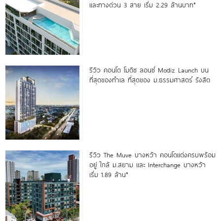
และทางด่วน 3 สาย เริ่ม 2.29 ล้านบาท*
รีวิว คอนโด โมดิซ ลอนซ์ Modiz Launch บน
ที่สุดของทำเล ที่สุดของ ม.ธรรมศาสตร์ รังสิต
รีวิว The Muve บางหว้า คอนโดแต่งครบพร้อม
อยู่ ใกล้ ม.สยาม และ Interchange บางหว้า
เริ่ม 1.89 ล้าน*