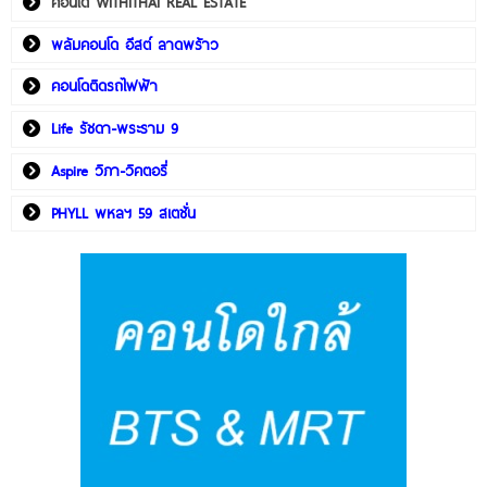
คอนโด WITHITHAI REAL ESTATE
พลัมคอนโด อีสต์ ลาดพร้าว
คอนโดติดรถไฟฟ้า
Life รัชดา-พระราม 9
Aspire วิภา-วิคตอรี่
PHYLL พหลฯ 59 สเตชั่น