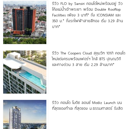
รีวิว FLO by Sansiri คอนโดใหม่พร้อมอยู่ วิว
โค้งแม่น้ำเจ้าพระยา พร้อม Double Rooftop
Facilities เพียง 3 นาที* ถึง ICONSIAM และ
350 ม.* ถึงรถไฟฟ้าสายสีทอง เริ่ม 3.29 ล้าน
บาท*
รีวิว The Coopers Cloud สุขุมวิท 101/1 คอนโด
ใหม่แต่งครบพร้อมเฟอร์ฯ ใกล้ BTS ปุณณวิถี
และทางด่วน 3 สาย เริ่ม 2.29 ล้านบาท*
รีวิว คอนโด โมดิซ ลอนซ์ Modiz Launch บน
ที่สุดของทำเล ที่สุดของ ม.ธรรมศาสตร์ รังสิต