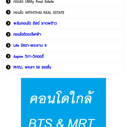
คอนโด Utility Real Estate
คอนโด WITHITHAI REAL ESTATE
พลัมคอนโด อีสต์ ลาดพร้าว
คอนโดติดรถไฟฟ้า
Life รัชดา-พระราม 9
Aspire วิภา-วิคตอรี่
PHYLL พหลฯ 59 สเตชั่น