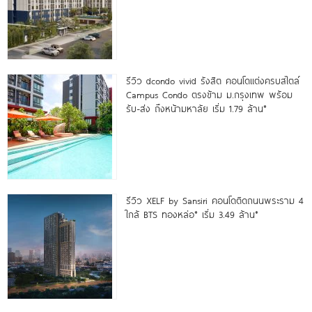
รีวิว dcondo vivid รังสิต คอนโดแต่งครบสไตล์
Campus Condo ตรงข้าม ม.กรุงเทพ พร้อม
รับ-ส่ง ถึงหน้ามหาลัย เริ่ม 1.79 ล้าน*
รีวิว XELF by Sansiri คอนโดติดถนนพระราม 4
ใกล้ BTS ทองหล่อ* เริ่ม 3.49 ล้าน*