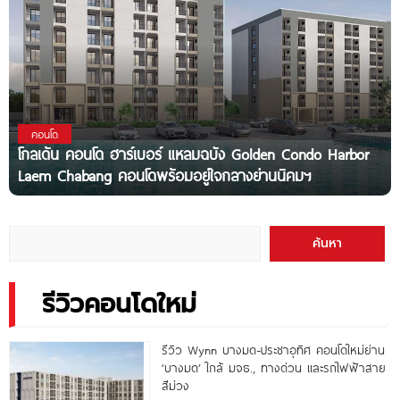
คอนโด
โกลเด้น คอนโด ฮาร์เบอร์ แหลมฉบัง Golden Condo Harbor
Laem Chabang คอนโดพร้อมอยู่ใจกลางย่านนิคมฯ
ค้นหา
รีวิวคอนโดใหม่
รีวิว Wynn บางมด-ประชาอุทิศ คอนโดใหม่ย่าน
‘บางมด’ ใกล้ มจธ., ทางด่วน และรถไฟฟ้าสาย
สีม่วง