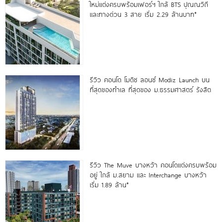
ใหม่แต่งครบพร้อมเฟอร์ฯ ใกล้ BTS ปุณณวิถี
และทางด่วน 3 สาย เริ่ม 2.29 ล้านบาท*
รีวิว คอนโด โมดิซ ลอนซ์ Modiz Launch บน
ที่สุดของทำเล ที่สุดของ ม.ธรรมศาสตร์ รังสิต
รีวิว The Muve บางหว้า คอนโดแต่งครบพร้อม
อยู่ ใกล้ ม.สยาม และ Interchange บางหว้า
เริ่ม 1.89 ล้าน*