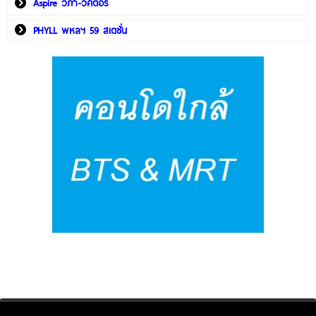
Aspire วิภา-วิคตอรี่
PHYLL พหลฯ 59 สเตชั่น