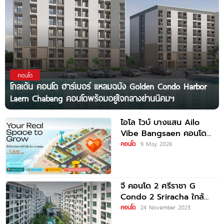
คอนโด
โกลเด้น คอนโด ฮาร์เบอร์ แหลมฉบัง Golden Condo Harbor
Laem Chabang คอนโดพร้อมอยู่ใจกลางย่านนิคมฯ
ไอโล ไวบ์ บางแสน Ailo
Vibe Bangsaen คอนโด
ใหม่ 2 นาที* ถึงหาดบางแสน
คอนโด
9 May 2026
จี คอนโด 2 ศรีราชา G
Condo 2 Sriracha ใกล้
Robinson
คอนโด
24 November 2023