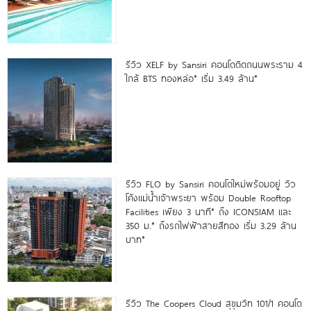
รีวิว XELF by Sansiri คอนโดติดถนนพระราม 4
ใกล้ BTS ทองหล่อ* เริ่ม 3.49 ล้าน*
รีวิว FLO by Sansiri คอนโดใหม่พร้อมอยู่ วิว
โค้งแม่น้ำเจ้าพระยา พร้อม Double Rooftop
Facilities เพียง 3 นาที* ถึง ICONSIAM และ
350 ม.* ถึงรถไฟฟ้าสายสีทอง เริ่ม 3.29 ล้าน
บาท*
รีวิว The Coopers Cloud สุขุมวิท 101/1 คอนโด