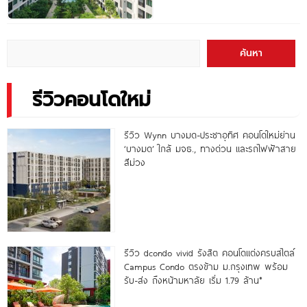
ค้นหา
รีวิวคอนโดใหม่
รีวิว Wynn บางมด-ประชาอุทิศ คอนโดใหม่ย่าน
‘บางมด’ ใกล้ มจธ., ทางด่วน และรถไฟฟ้าสาย
สีม่วง
รีวิว dcondo vivid รังสิต คอนโดแต่งครบสไตล์
Campus Condo ตรงข้าม ม.กรุงเทพ พร้อม
รับ-ส่ง ถึงหน้ามหาลัย เริ่ม 1.79 ล้าน*