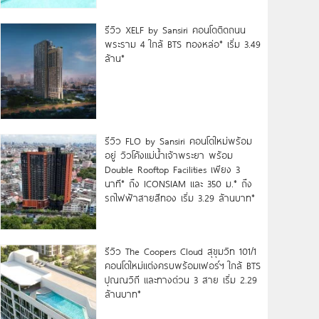
รีวิว XELF by Sansiri คอนโดติดถนน
พระราม 4 ใกล้ BTS ทองหล่อ* เริ่ม 3.49
ล้าน*
รีวิว FLO by Sansiri คอนโดใหม่พร้อม
อยู่ วิวโค้งแม่น้ำเจ้าพระยา พร้อม
Double Rooftop Facilities เพียง 3
นาที* ถึง ICONSIAM และ 350 ม.* ถึง
รถไฟฟ้าสายสีทอง เริ่ม 3.29 ล้านบาท*
รีวิว The Coopers Cloud สุขุมวิท 101/1
คอนโดใหม่แต่งครบพร้อมเฟอร์ฯ ใกล้ BTS
ปุณณวิถี และทางด่วน 3 สาย เริ่ม 2.29
ล้านบาท*