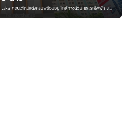
ge Laksi คอนโดใหม่แต่งครบพร้อมอยู่ ใกล้ทางด่วน และรถไฟฟ้า 3
 สวัสดีเพื่อน ๆ Condonayoo ทุกคนค่ะ วันนี้เราจะพาไปชม