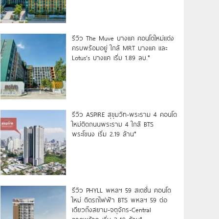
รีวิว The Muve บางแค คอนโดใหม่แต่ง
ครบพร้อมอยู่ ใกล้ MRT บางแค และ
Lotus’s บางแค เริ่ม 1.89 ลบ.*
รีวิว ASPIRE สุขุมวิท-พระราม 4 คอนโด
ใหม่ติดถนนพระราม 4 ใกล้ BTS
พระโขนง เริ่ม 2.19 ล้าน*
รีวิว PHYLL พหลฯ 59 สเตชั่น คอนโด
ใหม่ ติดรถไฟฟ้า BTS พหลฯ 59 ต่อ
เดียวถึงสยาม-จตุจักร-Central