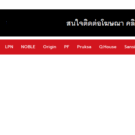
LPN
NOBLE
Origin
PF
Pruksa
Q.House
Sansi