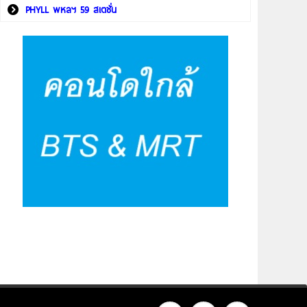
PHYLL พหลฯ 59 สเตชั่น