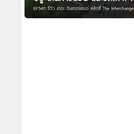
EP.540 รีวิว เดอะ อินเตอร์เชนจ์ หลักสี่ The Interchan
สาย เริ่ม 2.09 ล้านบาท* Written by : Nan Kanyaratthp
โครงการ “The Interchange หลักสี่” จาก