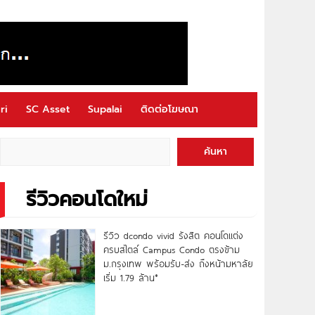
ri
SC Asset
Supalai
ติดต่อโฆษณา
ค้นหา
รีวิวคอนโดใหม่
รีวิว dcondo vivid รังสิต คอนโดแต่ง
ครบสไตล์ Campus Condo ตรงข้าม
ม.กรุงเทพ พร้อมรับ-ส่ง ถึงหน้ามหาลัย
เริ่ม 1.79 ล้าน*