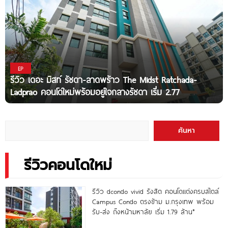
EP
รีวิว เดอะ มิสท์ รัชดา-ลาดพร้าว The Midst Ratchada-
Ladprao คอนโดใหม่พร้อมอยู่ใจกลางรัชดา เริ่ม 2.77
ค้นหา
รีวิวคอนโดใหม่
รีวิว dcondo vivid รังสิต คอนโดแต่งครบสไตล์
Campus Condo ตรงข้าม ม.กรุงเทพ พร้อม
รับ-ส่ง ถึงหน้ามหาลัย เริ่ม 1.79 ล้าน*