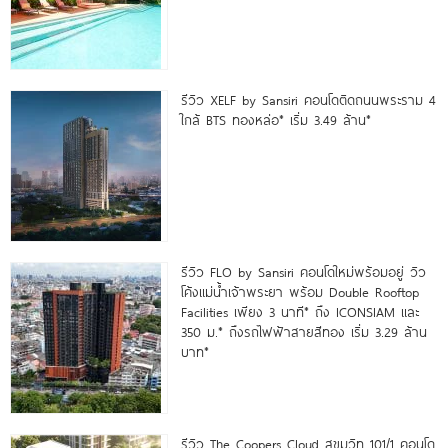
รีวิว XELF by Sansiri คอนโดติดถนนพระราม 4
ใกล้ BTS ทองหล่อ* เริ่ม 3.49 ล้าน*
รีวิว FLO by Sansiri คอนโดใหม่พร้อมอยู่ วิว
โค้งแม่น้ำเจ้าพระยา พร้อม Double Rooftop
Facilities เพียง 3 นาที* ถึง ICONSIAM และ
350 ม.* ถึงรถไฟฟ้าสายสีทอง เริ่ม 3.29 ล้าน
บาท*
รีวิว The Coopers Cloud สุขุมวิท 101/1 คอนโด