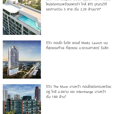
ใหม่แต่งครบพร้อมเฟอร์ฯ ใกล้ BTS ปุณณวิถี
และทางด่วน 3 สาย เริ่ม 2.29 ล้านบาท*
รีวิว คอนโด โมดิซ ลอนซ์ Modiz Launch บน
ที่สุดของทำเล ที่สุดของ ม.ธรรมศาสตร์ รังสิต
รีวิว The Muve บางหว้า คอนโดแต่งครบพร้อม
อยู่ ใกล้ ม.สยาม และ Interchange บางหว้า
เริ่ม 1.89 ล้าน*