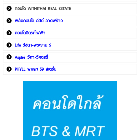
คอนโด WITHITHAI REAL ESTATE
พลัมคอนโด อีสต์ ลาดพร้าว
คอนโดติดรถไฟฟ้า
Life รัชดา-พระราม 9
Aspire วิภา-วิคตอรี่
PHYLL พหลฯ 59 สเตชั่น