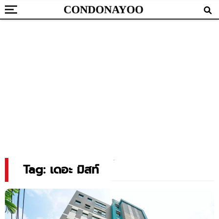
Tag: เดอะ มิสท์