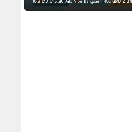
ไอโล ไวบ์ บางแสน Ailo Vibe Bangsaen คอนโดใหม่ 2 นาที*
พบกับ ‘Ailo Vibe บางแสน‘ คอนโดใหม่ล่าสุดจาก บริษัท
ต.แสนสุข อ.เมืองชลบุรี