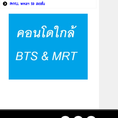
PHYLL พหลฯ 59 สเตชั่น