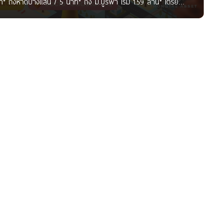
 ถึงหาดบางแสน / 5 นาที* ถึง ม.บูรพา เริ่ม 1.59 ล้าน* เตรียม
 ทองแท้ แอสเสท จำกัด โครงการตั้งอยู่บนถนนลงหาดบางแสน