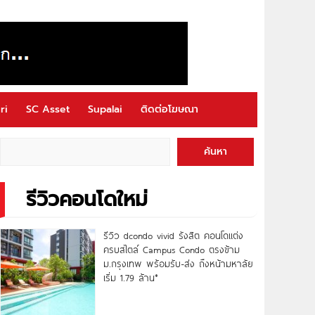
ri
SC Asset
Supalai
ติดต่อโฆษณา
ค้นหา
รีวิวคอนโดใหม่
รีวิว dcondo vivid รังสิต คอนโดแต่ง
ครบสไตล์ Campus Condo ตรงข้าม
ม.กรุงเทพ พร้อมรับ-ส่ง ถึงหน้ามหาลัย
เริ่ม 1.79 ล้าน*