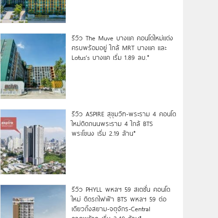
รีวิว The Muve บางแค คอนโดใหม่แต่ง
ครบพร้อมอยู่ ใกล้ MRT บางแค และ
Lotus’s บางแค เริ่ม 1.89 ลบ.*
รีวิว ASPIRE สุขุมวิท-พระราม 4 คอนโด
ใหม่ติดถนนพระราม 4 ใกล้ BTS
พระโขนง เริ่ม 2.19 ล้าน*
รีวิว PHYLL พหลฯ 59 สเตชั่น คอนโด
ใหม่ ติดรถไฟฟ้า BTS พหลฯ 59 ต่อ
เดียวถึงสยาม-จตุจักร-Central