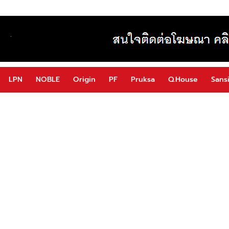
LPN
NOBLE
Origin
PF
Pruksa
Q.House
Sansi