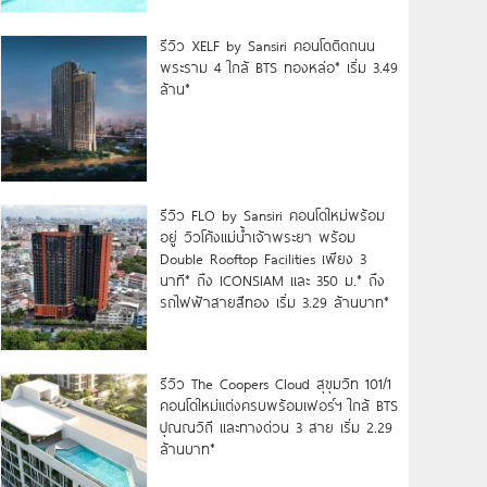
รีวิว XELF by Sansiri คอนโดติดถนน
พระราม 4 ใกล้ BTS ทองหล่อ* เริ่ม 3.49
ล้าน*
รีวิว FLO by Sansiri คอนโดใหม่พร้อม
อยู่ วิวโค้งแม่น้ำเจ้าพระยา พร้อม
Double Rooftop Facilities เพียง 3
นาที* ถึง ICONSIAM และ 350 ม.* ถึง
รถไฟฟ้าสายสีทอง เริ่ม 3.29 ล้านบาท*
รีวิว The Coopers Cloud สุขุมวิท 101/1
คอนโดใหม่แต่งครบพร้อมเฟอร์ฯ ใกล้ BTS
ปุณณวิถี และทางด่วน 3 สาย เริ่ม 2.29
ล้านบาท*