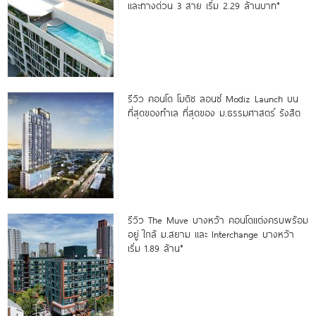
และทางด่วน 3 สาย เริ่ม 2.29 ล้านบาท*
รีวิว คอนโด โมดิซ ลอนซ์ Modiz Launch บน
ที่สุดของทำเล ที่สุดของ ม.ธรรมศาสตร์ รังสิต
รีวิว The Muve บางหว้า คอนโดแต่งครบพร้อม
อยู่ ใกล้ ม.สยาม และ Interchange บางหว้า
เริ่ม 1.89 ล้าน*