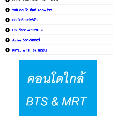
พลัมคอนโด อีสต์ ลาดพร้าว
คอนโดติดรถไฟฟ้า
Life รัชดา-พระราม 9
Aspire วิภา-วิคตอรี่
PHYLL พหลฯ 59 สเตชั่น