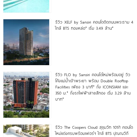
รีวิว XELF by Sansiri คอนโดติดถนนพระราม 4
ใกล้ BTS ทองหล่อ* เริ่ม 3.49 ล้าน*
รีวิว FLO by Sansiri คอนโดใหม่พร้อมอยู่ วิว
โค้งแม่น้ำเจ้าพระยา พร้อม Double Rooftop
Facilities เพียง 3 นาที* ถึง ICONSIAM และ
350 ม.* ถึงรถไฟฟ้าสายสีทอง เริ่ม 3.29 ล้าน
บาท*
รีวิว The Coopers Cloud สุขุมวิท 101/1 คอนโด
ใหม่แต่งครบพร้อมเฟอร์ฯ ใกล้ BTS ปุณณวิถี