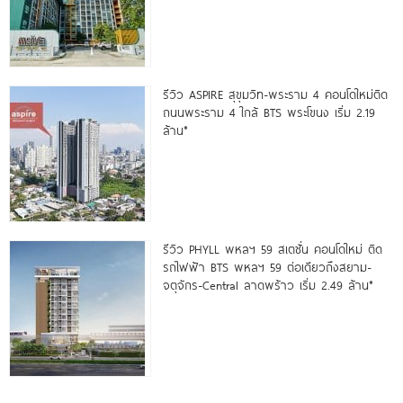
รีวิว ASPIRE สุขุมวิท-พระราม 4 คอนโดใหม่ติด
ถนนพระราม 4 ใกล้ BTS พระโขนง เริ่ม 2.19
ล้าน*
รีวิว PHYLL พหลฯ 59 สเตชั่น คอนโดใหม่ ติด
รถไฟฟ้า BTS พหลฯ 59 ต่อเดียวถึงสยาม-
จตุจักร-Central ลาดพร้าว เริ่ม 2.49 ล้าน*