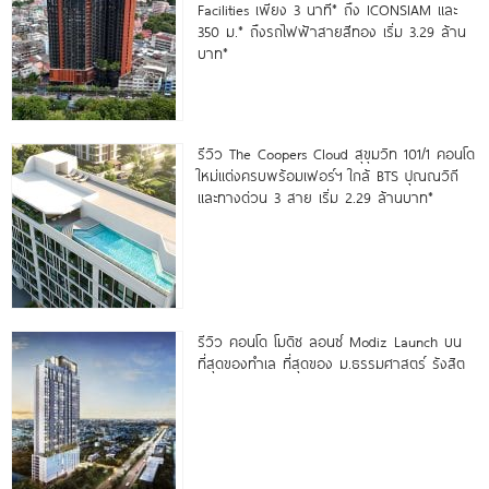
Facilities เพียง 3 นาที* ถึง ICONSIAM และ
350 ม.* ถึงรถไฟฟ้าสายสีทอง เริ่ม 3.29 ล้าน
บาท*
รีวิว The Coopers Cloud สุขุมวิท 101/1 คอนโด
ใหม่แต่งครบพร้อมเฟอร์ฯ ใกล้ BTS ปุณณวิถี
และทางด่วน 3 สาย เริ่ม 2.29 ล้านบาท*
รีวิว คอนโด โมดิซ ลอนซ์ Modiz Launch บน
ที่สุดของทำเล ที่สุดของ ม.ธรรมศาสตร์ รังสิต