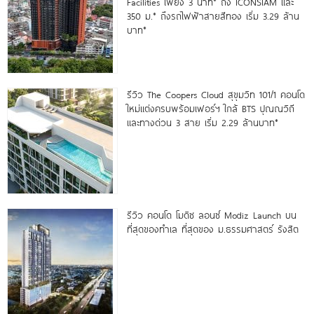
Facilities เพียง 3 นาที* ถึง ICONSIAM และ
350 ม.* ถึงรถไฟฟ้าสายสีทอง เริ่ม 3.29 ล้าน
บาท*
รีวิว The Coopers Cloud สุขุมวิท 101/1 คอนโด
ใหม่แต่งครบพร้อมเฟอร์ฯ ใกล้ BTS ปุณณวิถี
และทางด่วน 3 สาย เริ่ม 2.29 ล้านบาท*
รีวิว คอนโด โมดิซ ลอนซ์ Modiz Launch บน
ที่สุดของทำเล ที่สุดของ ม.ธรรมศาสตร์ รังสิต