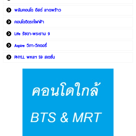
พลัมคอนโด อีสต์ ลาดพร้าว
คอนโดติดรถไฟฟ้า
Life รัชดา-พระราม 9
Aspire วิภา-วิคตอรี่
PHYLL พหลฯ 59 สเตชั่น