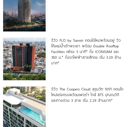
รีวิว FLO by Sansiri คอนโดใหม่พร้อมอยู่ วิว
โค้งแม่น้ำเจ้าพระยา พร้อม Double Rooftop
Facilities เพียง 3 นาที* ถึง ICONSIAM และ
350 ม.* ถึงรถไฟฟ้าสายสีทอง เริ่ม 3.29 ล้าน
บาท*
รีวิว The Coopers Cloud สุขุมวิท 101/1 คอนโด
ใหม่แต่งครบพร้อมเฟอร์ฯ ใกล้ BTS ปุณณวิถี
และทางด่วน 3 สาย เริ่ม 2.29 ล้านบาท*