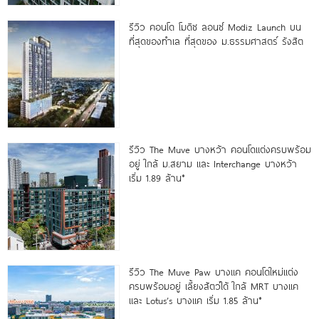
รีวิว คอนโด โมดิซ ลอนซ์ Modiz Launch บน
ที่สุดของทำเล ที่สุดของ ม.ธรรมศาสตร์ รังสิต
รีวิว The Muve บางหว้า คอนโดแต่งครบพร้อม
อยู่ ใกล้ ม.สยาม และ Interchange บางหว้า
เริ่ม 1.89 ล้าน*
รีวิว The Muve Paw บางแค คอนโดใหม่แต่ง
ครบพร้อมอยู่ เลี้ยงสัตว์ได้ ใกล้ MRT บางแค
และ Lotus’s บางแค เริ่ม 1.85 ล้าน*