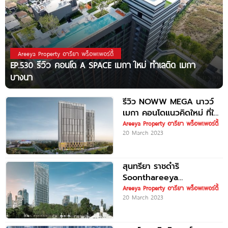
Areeya Property อารียา พร็อพเพอร์ตี้
EP.530 รีวิว คอนโด A SPACE เมกา ใหม่ ทำเลติด เมกา
บางนา
รีวิว NOWW MEGA นาวว์
เมกา คอนโดแนวคิดใหม่ ที่ให้
ครบจบเท่าที่ชีวิตต้องการ
Areeya Property อารียา พร็อพเพอร์ตี้
20 March 2023
คอนโดแบรนด์ใหม่จาก
Areeya Property
สุนทรียา ราชดำริ
Soonthareeya
Ratchadamri คอนโด
Areeya Property อารียา พร็อพเพอร์ตี้
20 March 2023
Leasehold 56 ชั้น เพียง
200