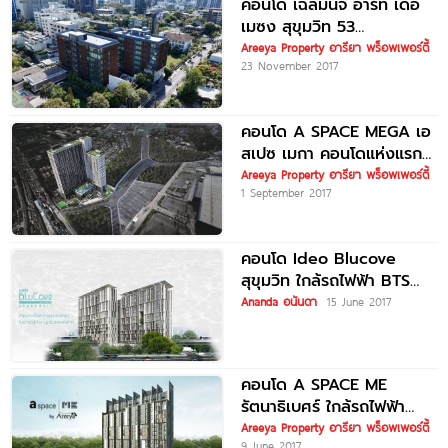
คอนโด เฉลิมนิจ อาร์ท เดอ
เมซง สุขุมวิท 53
Chalermnit Art De
Areeya Property อารียา พร็อพเพอร์ตี้
23 November 2017
คอนโด A SPACE MEGA เอ
สเปซ เมกา คอนโดแห่งแรก
ที่ Mega
Areeya Property อารียา พร็อพเพอร์ตี้
1 September 2017
คอนโด Ideo Blucove
สุขุมวิท ใกล้รถไฟฟ้า BTS
อุดมสุข
Ananda อนันดา
15 June 2017
คอนโด A SPACE ME
รัตนาธิเบศร์ ใกล้รถไฟฟ้า
MRT สถานีรัตนาธิเบศร์
Areeya Property อารียา พร็อพเพอร์ตี้
9 June 2017