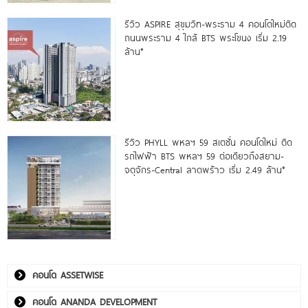
รีวิว ASPIRE สุขุมวิท-พระราม 4 คอนโดใหม่ติด
ถนนพระราม 4 ใกล้ BTS พระโขนง เริ่ม 2.19
ล้าน*
รีวิว PHYLL พหลฯ 59 สเตชั่น คอนโดใหม่ ติด
รถไฟฟ้า BTS พหลฯ 59 ต่อเดียวถึงสยาม-
จตุจักร-Central ลาดพร้าว เริ่ม 2.49 ล้าน*
คอนโด ASSETWISE
คอนโด ANANDA DEVELOPMENT