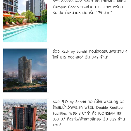
รีวิว dcondo vivid รังสิต คอนโดแต่งครบสไตล์
Campus Condo ตรงข้าม ม.กรุงเทพ พร้อม
รับ-ส่ง ถึงหน้ามหาลัย เริ่ม 1.79 ล้าน*
รีวิว XELF by Sansiri คอนโดติดถนนพระราม 4
ใกล้ BTS ทองหล่อ* เริ่ม 3.49 ล้าน*
รีวิว FLO by Sansiri คอนโดใหม่พร้อมอยู่ วิว
โค้งแม่น้ำเจ้าพระยา พร้อม Double Rooftop
Facilities เพียง 3 นาที* ถึง ICONSIAM และ
350 ม.* ถึงรถไฟฟ้าสายสีทอง เริ่ม 3.29 ล้าน
บาท*