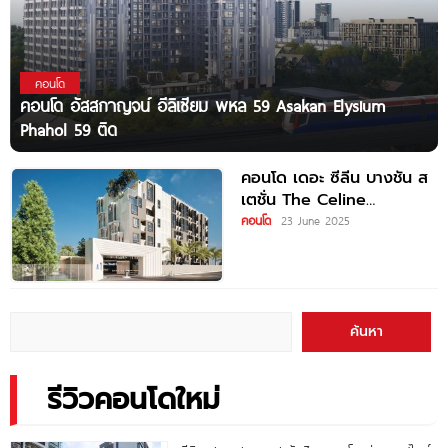
คอนโด
คอนโด อัสสกาญจน์ อีลิเซียม พหล 59 Asakan Elysium
Phahol 59 ติด
คอนโด เดอะ ซีลีน บางชัน ส
เตชั่น The Celine
Bangchan Station ใกล้
คอนโด
23 June 2025
ค้นหา
รีวิวคอนโดใหม่