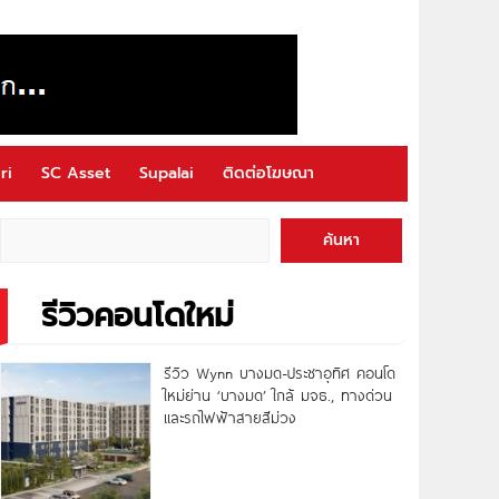
ri
SC Asset
Supalai
ติดต่อโฆษณา
ค้นหา
รีวิวคอนโดใหม่
รีวิว Wynn บางมด-ประชาอุทิศ คอนโด
ใหม่ย่าน ‘บางมด’ ใกล้ มจธ., ทางด่วน
และรถไฟฟ้าสายสีม่วง