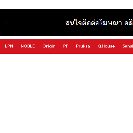
LPN
NOBLE
Origin
PF
Pruksa
Q.House
Sansi