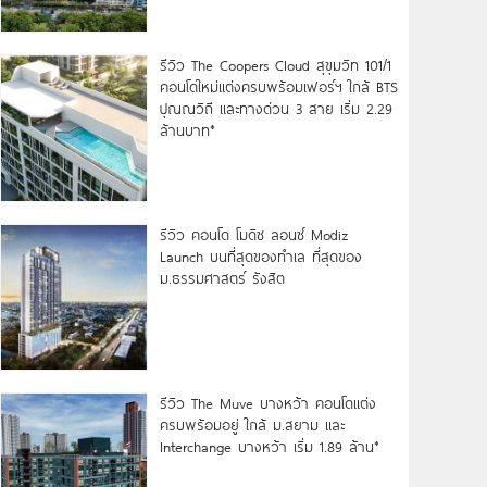
รีวิว The Coopers Cloud สุขุมวิท 101/1
คอนโดใหม่แต่งครบพร้อมเฟอร์ฯ ใกล้ BTS
ปุณณวิถี และทางด่วน 3 สาย เริ่ม 2.29
ล้านบาท*
รีวิว คอนโด โมดิซ ลอนซ์ Modiz
Launch บนที่สุดของทำเล ที่สุดของ
ม.ธรรมศาสตร์ รังสิต
รีวิว The Muve บางหว้า คอนโดแต่ง
ครบพร้อมอยู่ ใกล้ ม.สยาม และ
Interchange บางหว้า เริ่ม 1.89 ล้าน*