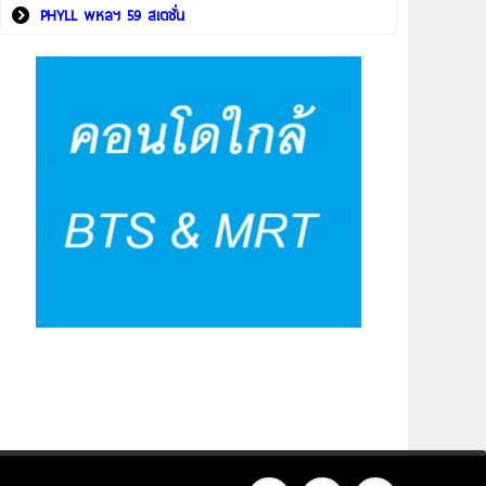
PHYLL พหลฯ 59 สเตชั่น