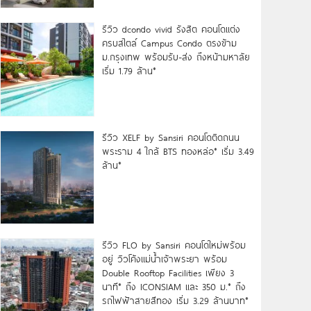
รีวิว dcondo vivid รังสิต คอนโดแต่ง
ครบสไตล์ Campus Condo ตรงข้าม
ม.กรุงเทพ พร้อมรับ-ส่ง ถึงหน้ามหาลัย
เริ่ม 1.79 ล้าน*
รีวิว XELF by Sansiri คอนโดติดถนน
พระราม 4 ใกล้ BTS ทองหล่อ* เริ่ม 3.49
ล้าน*
รีวิว FLO by Sansiri คอนโดใหม่พร้อม
อยู่ วิวโค้งแม่น้ำเจ้าพระยา พร้อม
Double Rooftop Facilities เพียง 3
นาที* ถึง ICONSIAM และ 350 ม.* ถึง
รถไฟฟ้าสายสีทอง เริ่ม 3.29 ล้านบาท*