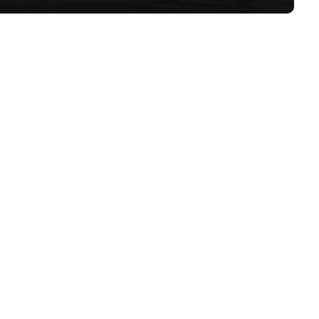
 Privé สุทธิสาร จาก เอ พลัส เรียลเอสเตท ในซอยอำนวยวัฒน์
และถนนลาดพร้าว ใกล้ MRT สุทธิสารเพียง 4