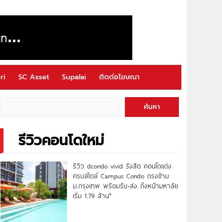
ri
SC Asset
Supalai
ติดต่อโฆษณา
ค้นหา
รีวิวคอนโดใหม่
รีวิว dcondo vivid รังสิต คอนโดแต่ง
ครบสไตล์ Campus Condo ตรงข้าม
ม.กรุงเทพ พร้อมรับ-ส่ง ถึงหน้ามหาลัย
เริ่ม 1.79 ล้าน*