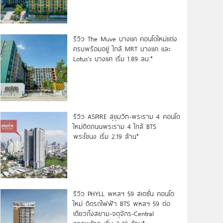
รีวิว The Muve บางแค คอนโดใหม่แต่ง
ครบพร้อมอยู่ ใกล้ MRT บางแค และ
Lotus’s บางแค เริ่ม 1.89 ลบ.*
รีวิว ASPIRE สุขุมวิท-พระราม 4 คอนโด
ใหม่ติดถนนพระราม 4 ใกล้ BTS
พระโขนง เริ่ม 2.19 ล้าน*
รีวิว PHYLL พหลฯ 59 สเตชั่น คอนโด
ใหม่ ติดรถไฟฟ้า BTS พหลฯ 59 ต่อ
เดียวถึงสยาม-จตุจักร-Central