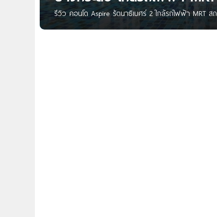
รีวิว คอนโด Aspire รัตนาธิเบศร์ 2 ใกล้รถไฟฟ้า MRT สถ
ถ.รัตนาธิเบศร์ ต.บางกระสอ อ.เมืองนนทบุรี จ.นนทบุรี
ศูนย์ราชการนนทบุรี ประมาณ 300 เมตร และ รถไฟฟ้าสา