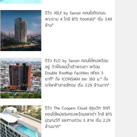
รีวิว XELF by Sansiri คอนโดติดถนน
พระราม 4 ใกล้ BTS ทองหล่อ* เริ่ม 3.49
ล้าน*
รีวิว FLO by Sansiri คอนโดใหม่พร้อม
อยู่ วิวโค้งแม่น้ำเจ้าพระยา พร้อม
Double Rooftop Facilities เพียง 3
นาที* ถึง ICONSIAM และ 350 ม.* ถึง
รถไฟฟ้าสายสีทอง เริ่ม 3.29 ล้านบาท*
รีวิว The Coopers Cloud สุขุมวิท 101/1
คอนโดใหม่แต่งครบพร้อมเฟอร์ฯ ใกล้ BTS
ปุณณวิถี และทางด่วน 3 สาย เริ่ม 2.29
ล้านบาท*