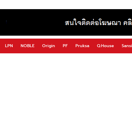
LPN
NOBLE
Origin
PF
Pruksa
Q.House
Sansi