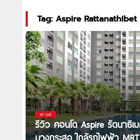
Tag: Aspire Rattanathibet
AP เอพี
รีวิว คอนโด Aspire รัตนาธิเ
บางกระสอ ใกล้รถไฟฟ้า MRT