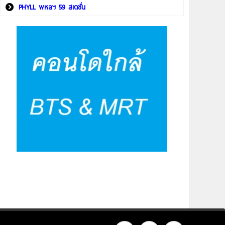
PHYLL พหลฯ 59 สเตชั่น