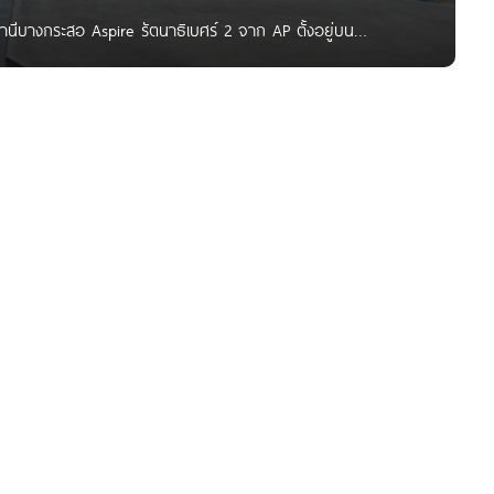
านีบางกระสอ Aspire รัตนาธิเบศร์ 2 จาก AP ตั้งอยู่บน
 ใกล้รถไฟฟ้า MRT สถานีบางกระสอ ประมาณ 250 เมตร, MRT สถานี
ยสีชมพู