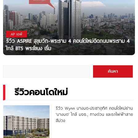
AP เอพี
รีวิว ASPIRE สุขุมวิท-พระราม 4 คอนโดใหม่ติดถนนพระราม 4
ใกล้ BTS พระโขนง เริ่ม
ค้นหา
รีวิวคอนโดใหม่
รีวิว Wynn บางมด-ประชาอุทิศ คอนโดใหม่ย่าน
‘บางมด’ ใกล้ มจธ., ทางด่วน และรถไฟฟ้าสาย
สีม่วง