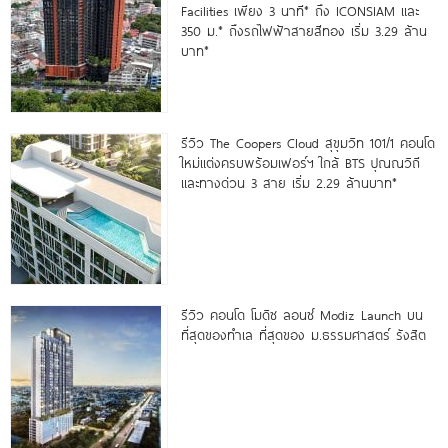
Facilities เพียง 3 นาที* ถึง ICONSIAM และ
350 ม.* ถึงรถไฟฟ้าสายสีทอง เริ่ม 3.29 ล้าน
บาท*
รีวิว The Coopers Cloud สุขุมวิท 101/1 คอนโด
ใหม่แต่งครบพร้อมเฟอร์ฯ ใกล้ BTS ปุณณวิถี
และทางด่วน 3 สาย เริ่ม 2.29 ล้านบาท*
รีวิว คอนโด โมดิซ ลอนซ์ Modiz Launch บน
ที่สุดของทำเล ที่สุดของ ม.ธรรมศาสตร์ รังสิต