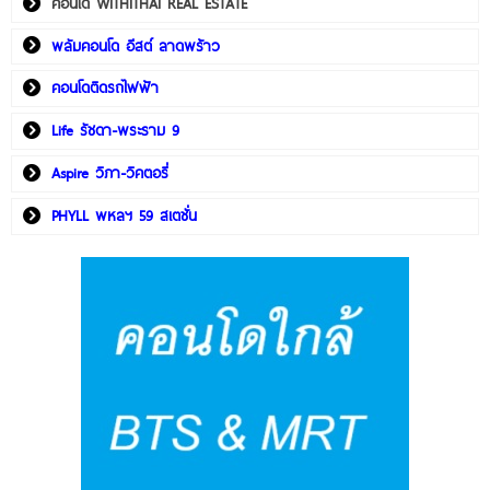
คอนโด WITHITHAI REAL ESTATE
พลัมคอนโด อีสต์ ลาดพร้าว
คอนโดติดรถไฟฟ้า
Life รัชดา-พระราม 9
Aspire วิภา-วิคตอรี่
PHYLL พหลฯ 59 สเตชั่น