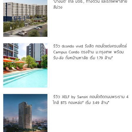
‘บางมด’ ใกล้ มจธ., ทางด่วน และรถไฟฟ้าสาย
สีม่วง
รีวิว dcondo vivid รังสิต คอนโดแต่งครบสไตล์
Campus Condo ตรงข้าม ม.กรุงเทพ พร้อม
รับ-ส่ง ถึงหน้ามหาลัย เริ่ม 1.79 ล้าน*
รีวิว XELF by Sansiri คอนโดติดถนนพระราม 4
ใกล้ BTS ทองหล่อ* เริ่ม 3.49 ล้าน*