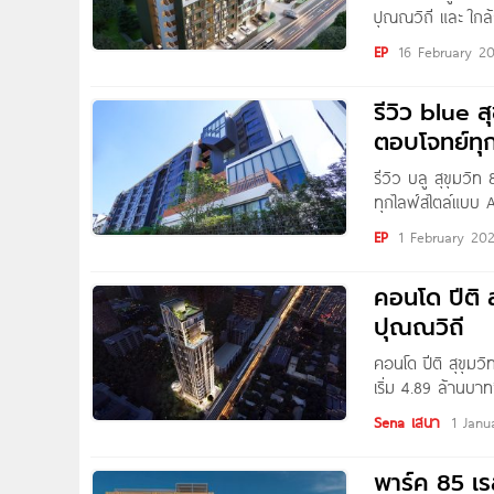
ปุณณวิถี และ ใกล้
ล้านบาท* Written
EP
16 February 2
รีวิว blue ส
ตอบโจทย์ทุ
รีวิว บลู สุขุมวิ
ทุกไลฟ์สไตล์แบบ 
2.49 ล้านบาท* Wr
EP
1 February 20
ผมพามาชมโครงกา
คอนโด ปีติ 
ปุณณวิถี
คอนโด ปีติ สุขุม
เริ่ม 4.89 ล้านบ
ถนนสุขุมวิท ทำใจก
Sena เสนา
1 Janu
BTS สถานีปุณณวิ
พาร์ค 85 เ