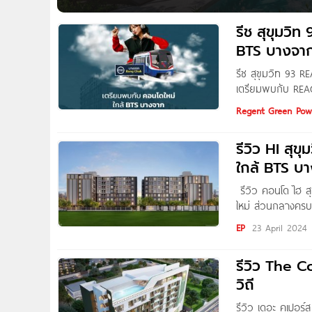
รับข้อเสนอสุดพิเศษ Great Deals ผ่อนเบา 5,900 บาท/เดือ
On-top มูลค่าสูงสุด 100,000 บาท* สอบถามข้อมูลเพิ่มเต
รีช สุขุมว
BTS บางจา
รีช สุขุมวิท 93 R
เตรียมพบกับ REACH
ตั้งโครงการอยู่ภ
Regent Green Power
ถนนสุขุมวิท,
รีวิว HI สุ
ใกล้ BTS บ
รีวิว คอนโด ไฮ ส
ใหม่ ส่วนกลางครบ 
by : Pure Thitapa 
EP
23 April 2024
รีวิว The Coopers ME สุขุ
วิถี
รีวิว เดอะ คูเปอ