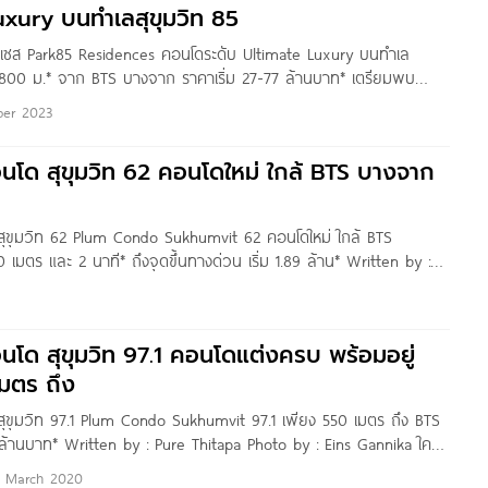
uxury บนทำเลสุขุมวิท 85
นเซส Park85 Residences คอนโดระดับ Ultimate Luxury บนทำเล
ง 800 ม.* จาก BTS บางจาก ราคาเริ่ม 27-77 ล้านบาท* เตรียมพบ
s คอนโดโครงการใหม่ สามารถเลี้ยงสัตว์ได้ จาก บริษัท แฟนเดอร์
er 2023
ัด
อนโด สุขุมวิท 62 คอนโดใหม่ ใกล้ BTS บางจาก
สุขุมวิท 62 Plum Condo Sukhumvit 62 คอนโดใหม่ ใกล้ BTS
เมตร และ 2 นาที* ถึงจุดขึ้นทางด่วน เริ่ม 1.89 ล้าน* Written by :
to by :
อนโด สุขุมวิท 97.1 คอนโดแต่งครบ พร้อมอยู่
มตร ถึง
สุขุมวิท 97.1 Plum Condo Sukhumvit 97.1 เพียง 550 เมตร ถึง BTS
 ล้านบาท* Written by : Pure Thitapa Photo by : Eins Gannika ใครที่
หม่ ราคาสบายกระเป๋า ในย่านสุขุมวิทตอนปลาย
 March 2020