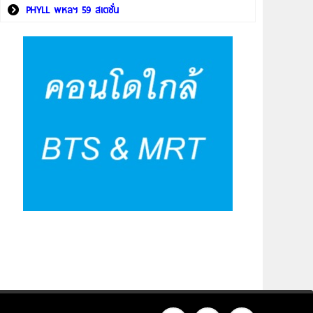
PHYLL พหลฯ 59 สเตชั่น