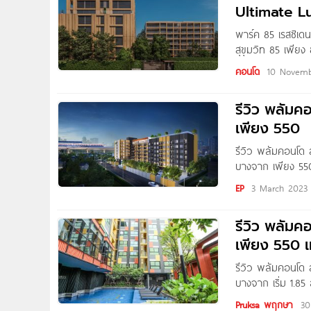
Ultimate L
พาร์ค 85 เรสซิเด
สุขุมวิท 85 เพีย
Park85 Residence
คอนโด
10 Novemb
เฮลเวติค ไทย จำก
รีวิว พลัมค
เพียง 550
รีวิว พลัมคอนโด 
บางจาก เพียง 550 
Pure Thitapa Pho
EP
3 March 2023
รีวิว พลัมค
เพียง 550 เ
รีวิว พลัมคอนโด 
บางจาก เริ่ม 1.85
กำลังมองหาคอนโดใ
Pruksa พฤกษา
30