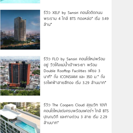
รีวิว XELF by Sansiri คอนโดติดถนน
พระราม 4 ใกล้ BTS ทองหล่อ* เริ่ม 3.49
ล้าน*
รีวิว FLO by Sansiri คอนโดใหม่พร้อม
อยู่ วิวโค้งแม่น้ำเจ้าพระยา พร้อม
Double Rooftop Facilities เพียง 3
นาที* ถึง ICONSIAM และ 350 ม.* ถึง
รถไฟฟ้าสายสีทอง เริ่ม 3.29 ล้านบาท*
รีวิว The Coopers Cloud สุขุมวิท 101/1
คอนโดใหม่แต่งครบพร้อมเฟอร์ฯ ใกล้ BTS
ปุณณวิถี และทางด่วน 3 สาย เริ่ม 2.29
ล้านบาท*