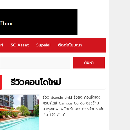
ri
SC Asset
Supalai
ติดต่อโฆษณา
ค้นหา
รีวิวคอนโดใหม่
รีวิว dcondo vivid รังสิต คอนโดแต่ง
ครบสไตล์ Campus Condo ตรงข้าม
ม.กรุงเทพ พร้อมรับ-ส่ง ถึงหน้ามหาลัย
เริ่ม 1.79 ล้าน*