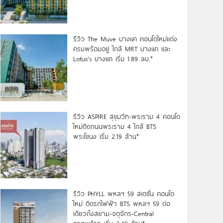
รีวิว The Muve บางแค คอนโดใหม่แต่ง
ครบพร้อมอยู่ ใกล้ MRT บางแค และ
Lotus’s บางแค เริ่ม 1.89 ลบ.*
รีวิว ASPIRE สุขุมวิท-พระราม 4 คอนโด
ใหม่ติดถนนพระราม 4 ใกล้ BTS
พระโขนง เริ่ม 2.19 ล้าน*
รีวิว PHYLL พหลฯ 59 สเตชั่น คอนโด
ใหม่ ติดรถไฟฟ้า BTS พหลฯ 59 ต่อ
เดียวถึงสยาม-จตุจักร-Central