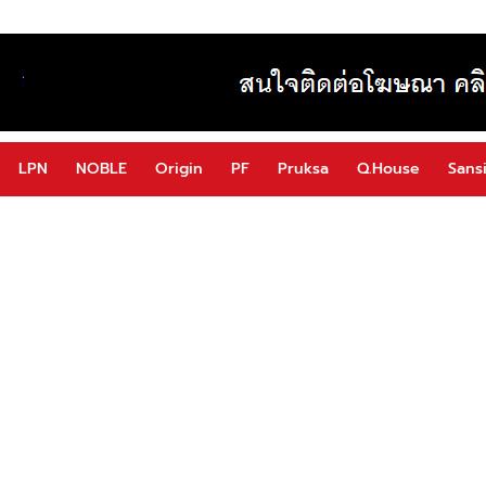
LPN
NOBLE
Origin
PF
Pruksa
Q.House
Sansi