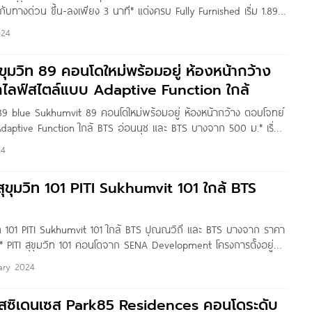
กับทางด่วน ขึ้น-ลงเพียง 3 นาที* แต่งครบ Fully Furnished เริ่ม 1.89
 by : Nin Yanin
024
ุขุมวิท 89 คอนโดใหม่พร้อมอยู่ ห้องหน้ากว้าง
กไลฟ์สไตล์แบบ Adaptive Function ใกล้
ท 89 blue Sukhumvit 89 คอนโดใหม่พร้อมอยู่ ห้องหน้ากว้าง ตอบโจทย์
Adaptive Function ใกล้ BTS อ่อนนุช และ BTS บางจาก 500 ม.* เริ่ม
itten by : THAnATH สวัสดีผู้อ่านชาว Condonayoo ทุกคนครับ วันนี้
24
ร blue
สุขุมวิท 101 PITI Sukhumvit 101 ใกล้ BTS
วิท 101 PITI Sukhumvit 101 ใกล้ BTS ปุณณวิถี และ BTS บางจาก ราคา
าท* PITI สุขุมวิท 101 คอนโดจาก SENA Development โครงการตั้งอยู่บน
ลางเมืองที่เชื่อมต่อทุกการเดินทางได้สะดวก ใกล้ทางด่วน และรถไฟฟ้า
ary 2024
ถี และสถานีบางจาก เพียง
รสซิเดนเซส Park85 Residences คอนโดระดับ