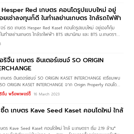
ิว Hesper Red เกษตร คอนโดรูปแบบใหม่ อยู่
ล่อยเช่าลงทุนก็ดี ในทำเลย่านเกษตร ใกล้รถไฟฟ้า
พอร์ เรด เกษตร Hesper Red Kaset คอนโดรูปแบบใหม่ อยู่เองก็คุ้ม
ดี ในทำเลย่านเกษตร ใกล้รถไฟฟ้า BTS เสนานิคม และ BTS ม.เกษตรฯ
AnATH สวัสดีผู้อ่านชาว Condonayoo ทุกคนครับ วันนี้ผมพามาชม
3
er Red เกษตร จาก บริษัท คาร์บอนทู จำกัด ตั้งอยู่ในซอยพหลโยธิน
ริจิ้น เกษตร อินเตอร์เชนจ์ SO ORIGIN
TERCHANGE
้น เกษตร อินเตอร์เชนจ์ SO ORIGIN KASET INTERCHANGE เตรียมพบ
!!! SO ORIGIN KASET INTERCHANGE จาก Origin Property คอนโด
หม่ “ชีวิตรูปแบบใหม่…ที่เป็นคุณ” บนทำเลศักยภาพ ตั้งอยู่บนทำเล
ิจิ้น พร็อพเพอร์ตี้
16 March 2023
่นด้านศักยภาพการเดินทาง เชื่อมต่อทั้งถนนพหลโยธิน, ถนนประเสริฐ
ซี้ด เกษตร Kave Seed Kaset คอนโดใหม่ ใกล้
กษตร Kave Seed Kaset คอนโดใหม่ ใกล้ ม.เกษตรฯ เริ่ม 2.19 ล้าน*