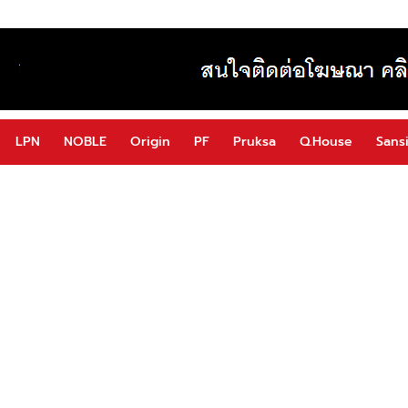
LPN
NOBLE
Origin
PF
Pruksa
Q.House
Sansi