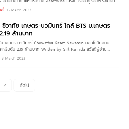
คอนโดมิเนียมแห่งใหม่จาก AssetWise โครงการตั้งอยู่ซอยพหลโยธิน
เขตจตุจักร กทม. บนทำเลศักยภาพที่เชื่อมต่อเส้นทางสำคัญได้หลาก
ส์
15 March 2023
ี* ถึง BTS เสนาฯ และ
ว ชีวาทัย เกษตร-นวมินทร์ ใกล้ BTS ม.เกษตร
 2.19 ล้านบาท
วาทัย เกษตร-นวมินทร์ Chewathai Kaset-Nawamin คอนโดติดถนน
าเริ่มต้น 2.19 ล้านบาท Written by Gift Pannida สวัสดีผู้อ่าน
ำหรับใครที่กำลังมองหาคอนโดแถวม.เกษตรฯ หรือบนเส้นเกษตรนวมิ
3 March 2023
ามีโครงการใหม่ล่าสุดบนเส้นเกษตรนวมินทร์มาอัพเดทกันค่ะ กับโครงการ
 นวมินทร์ จาก ชีวาทัย โดยวันนี้เราจะขอพาชมความน่าสนใจของตัว
นะคะ ซึ่งตั้งโครงการจะอยู่ติด ถนนประเสริฐมนูกิจ(ถนนเกษตรนวมินทร์)
2
ถัดไป