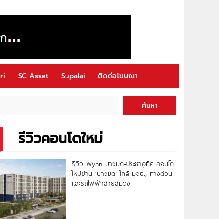
ri
SC Asset
Supalai
ติดต่อโฆษณา
ค้นหา
รีวิวคอนโดใหม่
รีวิว Wynn บางมด-ประชาอุทิศ คอนโด
ใหม่ย่าน ‘บางมด’ ใกล้ มจธ., ทางด่วน
และรถไฟฟ้าสายสีม่วง