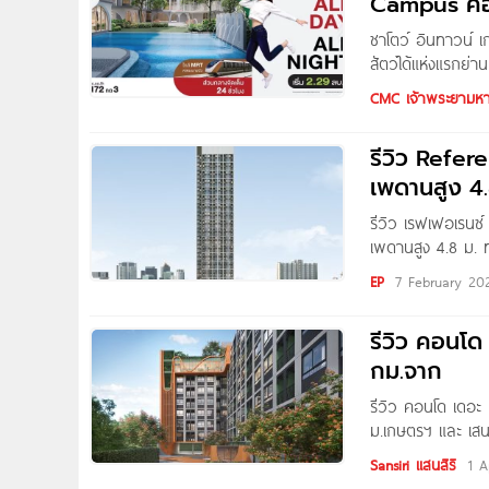
Campus คอ
ชาโตว์ อินทาวน์ 
สัตว์ได้แห่งแรกย่
Town เกษตร แคมป
CMC เจ้าพระยามห
รีวิว Refer
เพดานสูง 4
รีวิว เรฟเฟอเรนซ์
เพดานสูง 4.8 ม. 
พิเศษ 10,000 บ. 
EP
7 February 20
ภายในเดือน
รีวิว คอนโ
กม.จาก
รีวิว คอนโด เดอะ
ม.เกษตรฯ และ เสนา
Gannika
Sansiri แสนสิริ
1 A