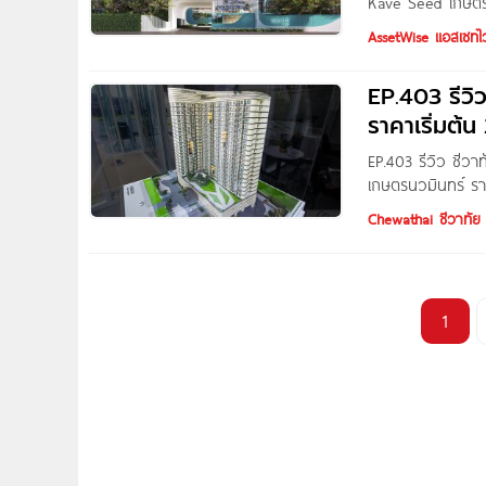
Kave Seed เกษตร 
34 แขวงเสนานิคม 
AssetWise แอสเซทไว
หลาย เพียง 5 นาท
EP.403 รีวิ
ราคาเริ่มต้น
EP.403 รีวิว ชี
เกษตรนวมินทร์ ราค
HOMENAYOO ค่ะ ส
Chewathai ชีวาทัย
นทร์อยู่ วันนี้เร
Chewathai เกษตร
ทำเลที่ตั้งกันก่อน
แขวงเสนานิคม
1