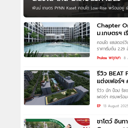
พินน์ เกษตร PYNN Kaset คอนโด Low-Rise พร้อมอยู่ เลี้
เกษตร คอนโดพร้อมอยู่ เลี้ยงสัตว์ได้จาก แสนสิริ ตั้งอ
จตุจักร กทม. เพียง 2 นาที* ถึง
Chapter On
ม.เกษตรฯ เริ
คอนโด แชปเตอร์ว
ราคาเริ่มต้น 2.29
MORE KASET‘ คอนโ
Pruksa พฤกษา
8 
รีวิว BEAT
แต่งเฟอร์ฯ
รีวิว บีท ป็อป ร
เฟอร์ฯ ครบพร้อมอ
ล้านบาท* Written
EP
13 August 202
ชาโตว์ อิน