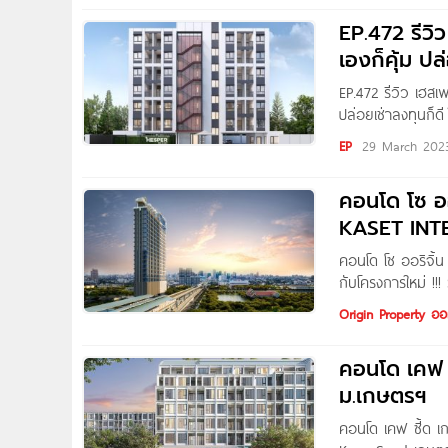
EP.472 รีว
เองก็คุ้ม ป
EP.472 รีวิว เฮสเ
ปล่อยเช่าลงทุนก็
Written by : TH
EP
29 March 202
ทำเลโครงการ Hesp
คอนโด โซ ออ
KASET IN
คอนโด โซ ออริจิ
กับโครงการใหม่ 
High-Rise แนวคิดใ
Origin Property ออร
New CBD ที่โดดเด
มนูกิจ และ
คอนโด เคฟ 
ม.เกษตรฯ
คอนโด เคฟ ซี้ด เ