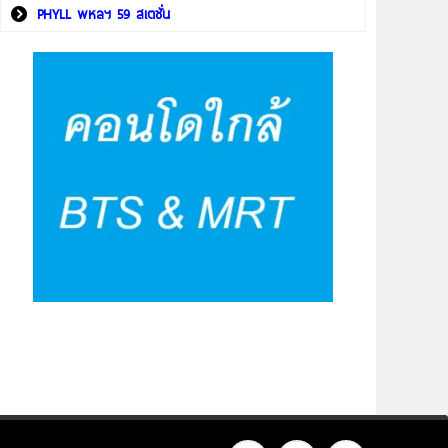
PHYLL พหลฯ 59 สเตชั่น