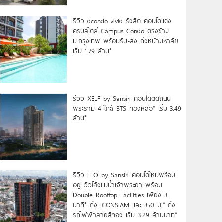
รีวิว dcondo vivid รังสิต คอนโดแต่ง
ครบสไตล์ Campus Condo ตรงข้าม
ม.กรุงเทพ พร้อมรับ-ส่ง ถึงหน้ามหาลัย
เริ่ม 1.79 ล้าน*
รีวิว XELF by Sansiri คอนโดติดถนน
พระราม 4 ใกล้ BTS ทองหล่อ* เริ่ม 3.49
ล้าน*
รีวิว FLO by Sansiri คอนโดใหม่พร้อม
อยู่ วิวโค้งแม่น้ำเจ้าพระยา พร้อม
Double Rooftop Facilities เพียง 3
นาที* ถึง ICONSIAM และ 350 ม.* ถึง
รถไฟฟ้าสายสีทอง เริ่ม 3.29 ล้านบาท*