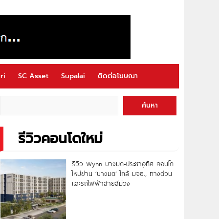
ri
SC Asset
Supalai
ติดต่อโฆษณา
ค้นหา
รีวิวคอนโดใหม่
รีวิว Wynn บางมด-ประชาอุทิศ คอนโด
ใหม่ย่าน ‘บางมด’ ใกล้ มจธ., ทางด่วน
และรถไฟฟ้าสายสีม่วง