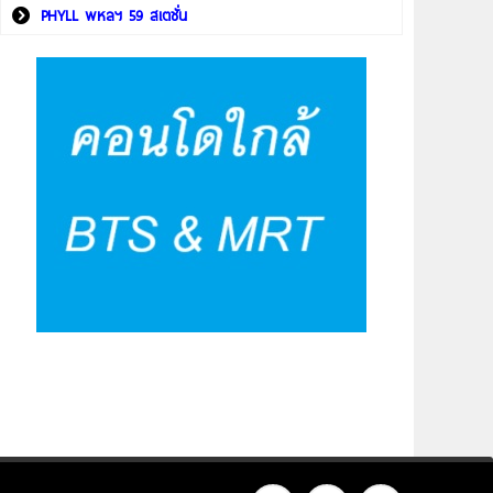
PHYLL พหลฯ 59 สเตชั่น