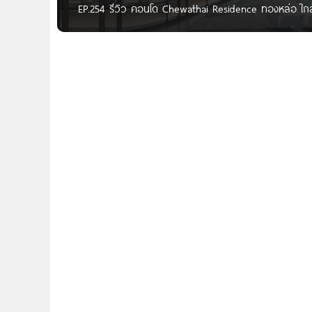
EP.254 รีวิว คอนโด Chewathai Residence ทองหล่อ ใก
Khaisilp สวัสดีผู้อ่าน CONDONAYOO ทุกคนค่ะ วันนี้
โครงการใหม่จาก บริษัท ชีวาทัย จำกัด (มหาชน)