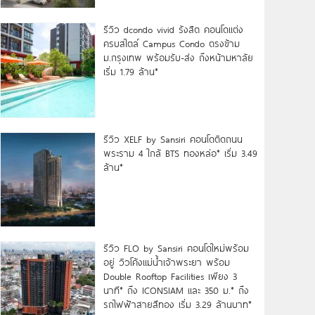
รีวิว dcondo vivid รังสิต คอนโดแต่ง
ครบสไตล์ Campus Condo ตรงข้าม
ม.กรุงเทพ พร้อมรับ-ส่ง ถึงหน้ามหาลัย
เริ่ม 1.79 ล้าน*
รีวิว XELF by Sansiri คอนโดติดถนน
พระราม 4 ใกล้ BTS ทองหล่อ* เริ่ม 3.49
ล้าน*
รีวิว FLO by Sansiri คอนโดใหม่พร้อม
อยู่ วิวโค้งแม่น้ำเจ้าพระยา พร้อม
Double Rooftop Facilities เพียง 3
นาที* ถึง ICONSIAM และ 350 ม.* ถึง
รถไฟฟ้าสายสีทอง เริ่ม 3.29 ล้านบาท*