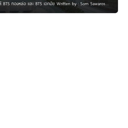
ล้ BTS ทองหล่อ และ BTS เอกมัย Written by : Som Sawarose
เราจะพาไปชมโครงการ Chewathai Residence ทองหล่อ คอนโด