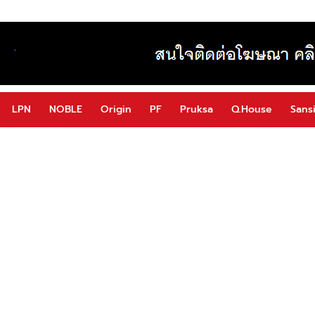
LPN
NOBLE
Origin
PF
Pruksa
Q.House
Sansi