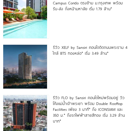
Campus Condo ตรงข้าม ม.กรุงเทพ พร้อม
รับ-ส่ง ถึงหน้ามหาลัย เริ่ม 1.79 ล้าน*
รีวิว XELF by Sansiri คอนโดติดถนนพระราม 4
ใกล้ BTS ทองหล่อ* เริ่ม 3.49 ล้าน*
รีวิว FLO by Sansiri คอนโดใหม่พร้อมอยู่ วิว
โค้งแม่น้ำเจ้าพระยา พร้อม Double Rooftop
Facilities เพียง 3 นาที* ถึง ICONSIAM และ
350 ม.* ถึงรถไฟฟ้าสายสีทอง เริ่ม 3.29 ล้าน
บาท*