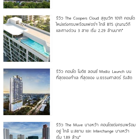
รีวิว The Coopers Cloud สุขุมวิท 101/1 คอนโด
ใหม่แต่งครบพร้อมเฟอร์ฯ ใกล้ BTS ปุณณวิถี
และทางด่วน 3 สาย เริ่ม 2.29 ล้านบาท*
รีวิว คอนโด โมดิซ ลอนซ์ Modiz Launch บน
ที่สุดของทำเล ที่สุดของ ม.ธรรมศาสตร์ รังสิต
รีวิว The Muve บางหว้า คอนโดแต่งครบพร้อม
อยู่ ใกล้ ม.สยาม และ Interchange บางหว้า
เริ่ม 1.89 ล้าน*