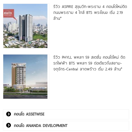
รีวิว ASPIRE สุขุมวิท-พระราม 4 คอนโดใหม่ติด
ถนนพระราม 4 ใกล้ BTS พระโขนง เริ่ม 2.19
ล้าน*
รีวิว PHYLL พหลฯ 59 สเตชั่น คอนโดใหม่ ติด
รถไฟฟ้า BTS พหลฯ 59 ต่อเดียวถึงสยาม-
จตุจักร-Central ลาดพร้าว เริ่ม 2.49 ล้าน*
คอนโด ASSETWISE
คอนโด ANANDA DEVELOPMENT