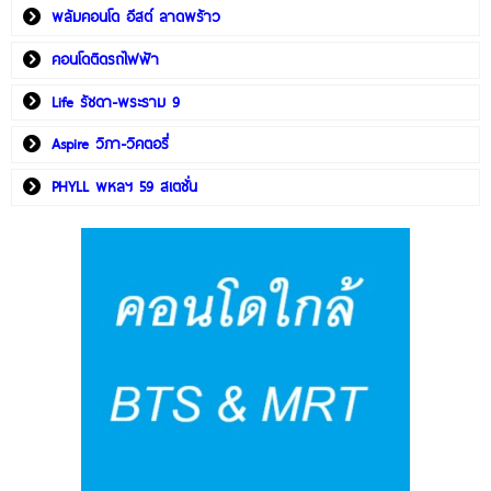
พลัมคอนโด อีสต์ ลาดพร้าว
คอนโดติดรถไฟฟ้า
Life รัชดา-พระราม 9
Aspire วิภา-วิคตอรี่
PHYLL พหลฯ 59 สเตชั่น