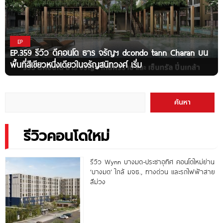
EP
EP.359 รีวิว ดีคอนโด ธาร จรัญฯ dcondo tann Charan บน
พื้นที่สีเขียวหนึ่งเดียวในจรัญสนิทวงศ์ เริ่ม
ค้นหา
รีวิวคอนโดใหม่
รีวิว Wynn บางมด-ประชาอุทิศ คอนโดใหม่ย่าน
‘บางมด’ ใกล้ มจธ., ทางด่วน และรถไฟฟ้าสาย
สีม่วง