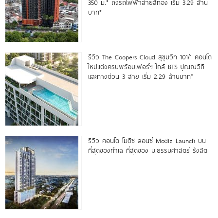
350 ม.* ถึงรถไฟฟ้าสายสีทอง เริ่ม 3.29 ล้าน
บาท*
รีวิว The Coopers Cloud สุขุมวิท 101/1 คอนโด
ใหม่แต่งครบพร้อมเฟอร์ฯ ใกล้ BTS ปุณณวิถี
และทางด่วน 3 สาย เริ่ม 2.29 ล้านบาท*
รีวิว คอนโด โมดิซ ลอนซ์ Modiz Launch บน
ที่สุดของทำเล ที่สุดของ ม.ธรรมศาสตร์ รังสิต