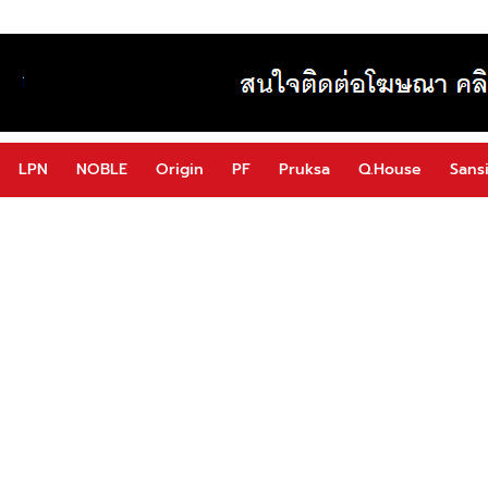
LPN
NOBLE
Origin
PF
Pruksa
Q.House
Sansi