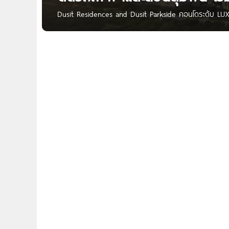
Dusit Residences and Dusit Parkside คอนโดระดับ LUXU
and Dusit Parkside’ คอนโดระดับ LUXURY จากวิมานสุริย
ย่านศูนย์กลางการค้าทางธุรกิจใจกลางเมืองบริเวณสีลม
ครัน และยังเชื่อมต่อกับรถไฟฟ้าสถานีศาลาแดง(BTS) และ