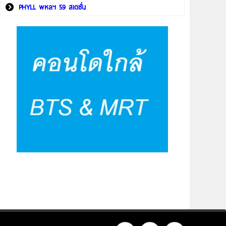
PHYLL พหลฯ 59 สเตชั่น