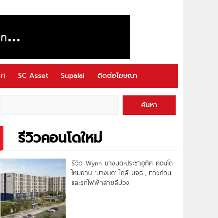
ri
SC Asset
Supalai
ติดต่อโฆษณา
ค้นหา
รีวิวคอนโดใหม่
รีวิว Wynn บางมด-ประชาอุทิศ คอนโด
ใหม่ย่าน ‘บางมด’ ใกล้ มจธ., ทางด่วน
และรถไฟฟ้าสายสีม่วง