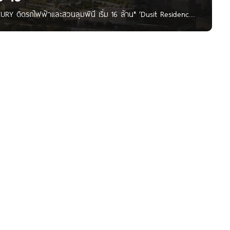
RY ติดรถไฟฟ้าและสวนลุมพินี เริ่ม 16 ล้าน* ‘Dusit Residences
า โครงการตั้งอยู่ติดถนนพระราม 4 อยู่ในทำเลที่เดินทางสะดวก
-สาทร เพียบพร้อมไปด้วยบริการ และสิ่งอำนวยความสะดวกครบ
สถานีสวนลุม(MRT) โดยตรง ร้านค้าปลีก ร้านอาหาร