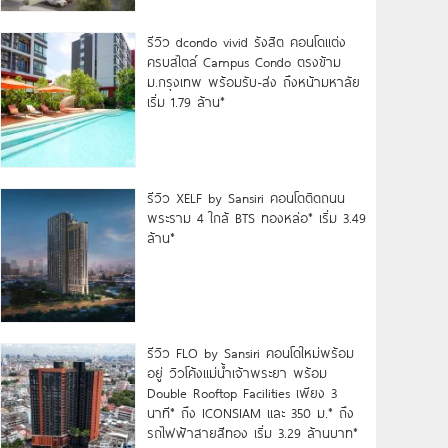
รีวิว dcondo vivid รังสิต คอนโดแต่ง
ครบสไตล์ Campus Condo ตรงข้าม
ม.กรุงเทพ พร้อมรับ-ส่ง ถึงหน้ามหาลัย
เริ่ม 1.79 ล้าน*
รีวิว XELF by Sansiri คอนโดติดถนน
พระราม 4 ใกล้ BTS ทองหล่อ* เริ่ม 3.49
ล้าน*
รีวิว FLO by Sansiri คอนโดใหม่พร้อม
อยู่ วิวโค้งแม่น้ำเจ้าพระยา พร้อม
Double Rooftop Facilities เพียง 3
นาที* ถึง ICONSIAM และ 350 ม.* ถึง
รถไฟฟ้าสายสีทอง เริ่ม 3.29 ล้านบาท*