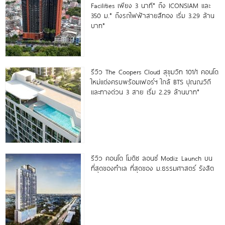
Facilities เพียง 3 นาที* ถึง ICONSIAM และ
350 ม.* ถึงรถไฟฟ้าสายสีทอง เริ่ม 3.29 ล้าน
บาท*
รีวิว The Coopers Cloud สุขุมวิท 101/1 คอนโด
ใหม่แต่งครบพร้อมเฟอร์ฯ ใกล้ BTS ปุณณวิถี
และทางด่วน 3 สาย เริ่ม 2.29 ล้านบาท*
รีวิว คอนโด โมดิซ ลอนซ์ Modiz Launch บน
ที่สุดของทำเล ที่สุดของ ม.ธรรมศาสตร์ รังสิต