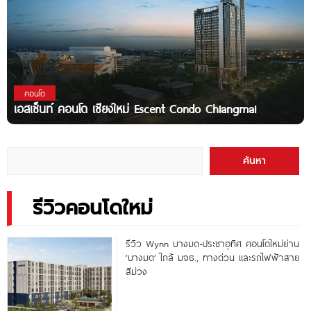
คอนโด
เอสเซ็นท์ คอนโด เชียงใหม่ Escent Condo Chiangmai
ค้นหา
รีวิวคอนโดใหม่
รีวิว Wynn บางมด-ประชาอุทิศ คอนโดใหม่ย่าน
‘บางมด’ ใกล้ มจธ., ทางด่วน และรถไฟฟ้าสาย
สีม่วง