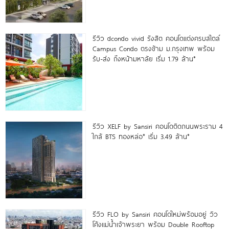
รีวิว dcondo vivid รังสิต คอนโดแต่งครบสไตล์
Campus Condo ตรงข้าม ม.กรุงเทพ พร้อม
รับ-ส่ง ถึงหน้ามหาลัย เริ่ม 1.79 ล้าน*
รีวิว XELF by Sansiri คอนโดติดถนนพระราม 4
ใกล้ BTS ทองหล่อ* เริ่ม 3.49 ล้าน*
รีวิว FLO by Sansiri คอนโดใหม่พร้อมอยู่ วิว
โค้งแม่น้ำเจ้าพระยา พร้อม Double Rooftop