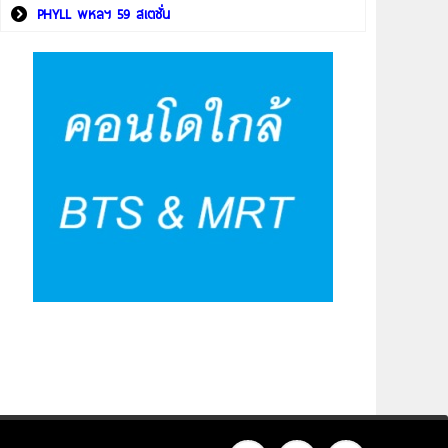
PHYLL พหลฯ 59 สเตชั่น