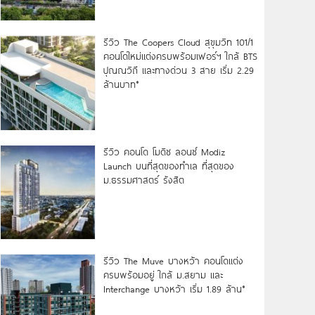
รีวิว The Coopers Cloud สุขุมวิท 101/1
คอนโดใหม่แต่งครบพร้อมเฟอร์ฯ ใกล้ BTS
ปุณณวิถี และทางด่วน 3 สาย เริ่ม 2.29
ล้านบาท*
รีวิว คอนโด โมดิซ ลอนซ์ Modiz
Launch บนที่สุดของทำเล ที่สุดของ
ม.ธรรมศาสตร์ รังสิต
รีวิว The Muve บางหว้า คอนโดแต่ง
ครบพร้อมอยู่ ใกล้ ม.สยาม และ
Interchange บางหว้า เริ่ม 1.89 ล้าน*