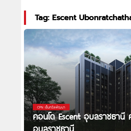
Tag: Escent Ubonratchath
CPN เซ็นทรัลพัฒนา
คอนโด Escent อุบลราชธานี 
อุบลราชธานี