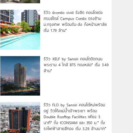
รีวิว dcondo vivid รังสิต คอนโดแต่ง
ครบสไตล์ Campus Condo ตรงข้าม
ม.กรุงเทพ พร้อมรับ-ส่ง ถึงหน้ามหาลัย
เริ่ม 1.79 ล้าน*
รีวิว XELF by Sansiri คอนโดติดถนน
พระราม 4 ใกล้ BTS ทองหล่อ* เริ่ม 3.49
ล้าน*
รีวิว FLO by Sansiri คอนโดใหม่พร้อม
อยู่ วิวโค้งแม่น้ำเจ้าพระยา พร้อม
Double Rooftop Facilities เพียง 3
นาที* ถึง ICONSIAM และ 350 ม.* ถึง
รถไฟฟ้าสายสีทอง เริ่ม 3.29 ล้านบาท*