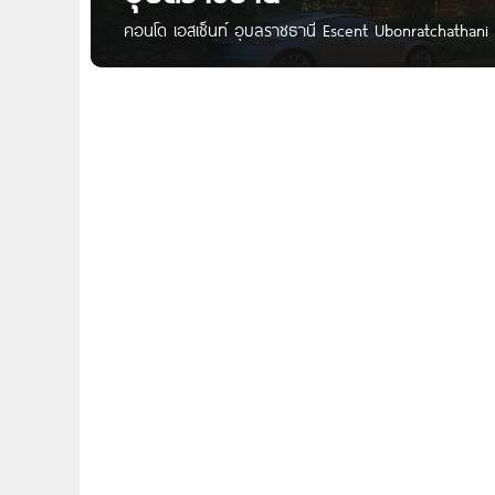
คอนโด เอสเซ็นท์ อุบลราชธานี Escent Ubonratchathani 
โดในเซ็นทรัลพลาซา อุบลราชธานี โครงการตั้งอยู่บน ถ.สร
ด้วยสิ่งอำนวยความสะดวกครบครัน เอสเซ็นท์ อุบลราชธานี
2-25.3