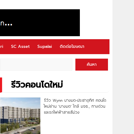
ri
SC Asset
Supalai
ติดต่อโฆษณา
ค้นหา
รีวิวคอนโดใหม่
รีวิว Wynn บางมด-ประชาอุทิศ คอนโด
ใหม่ย่าน ‘บางมด’ ใกล้ มจธ., ทางด่วน
และรถไฟฟ้าสายสีม่วง