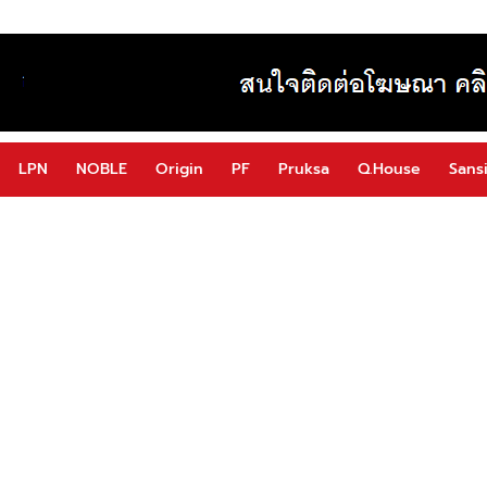
LPN
NOBLE
Origin
PF
Pruksa
Q.House
Sansi