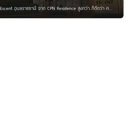
Escent อุบลราชธานี จาก CPN Residence สูงกว่า..ก็ดีกว่า คอน
รพสิทธิ์ ต.แจระแม อ.เมืองอุบลราชธานี จ.อุบลราชธานี รายล้อม
 เป็นคอนโด High Rise 14 ชั้น 1 อาคาร พื้นที่โครงการขนาด 3-