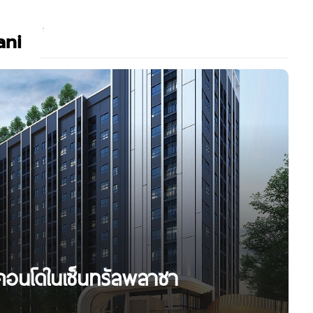
ani
คอนโดในเซ็นทรัลพลาซา