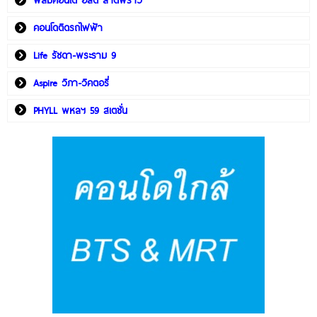
พลัมคอนโด อีสต์ ลาดพร้าว
คอนโดติดรถไฟฟ้า
Life รัชดา-พระราม 9
Aspire วิภา-วิคตอรี่
PHYLL พหลฯ 59 สเตชั่น