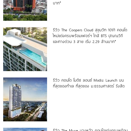
บาท*
รีวิว The Coopers Cloud สุขุมวิท 101/1 คอนโด
ใหม่แต่งครบพร้อมเฟอร์ฯ ใกล้ BTS ปุณณวิถี
และทางด่วน 3 สาย เริ่ม 2.29 ล้านบาท*
รีวิว คอนโด โมดิซ ลอนซ์ Modiz Launch บน
ที่สุดของทำเล ที่สุดของ ม.ธรรมศาสตร์ รังสิต
รีวิว The Muve บางหว้า คอนโดแต่งครบพร้อม