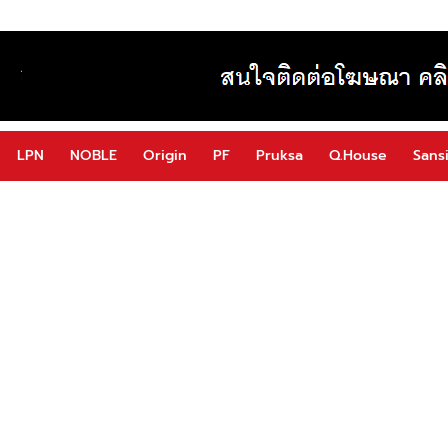
LPN
NOBLE
Origin
PF
Pruksa
Q.House
Sansi