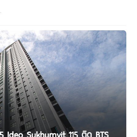
115 Ideo Sukhumvit 115 ติด BTS