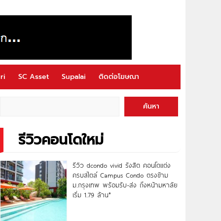
ri
SC Asset
Supalai
ติดต่อโฆษณา
ค้นหา
รีวิวคอนโดใหม่
รีวิว dcondo vivid รังสิต คอนโดแต่ง
ครบสไตล์ Campus Condo ตรงข้าม
ม.กรุงเทพ พร้อมรับ-ส่ง ถึงหน้ามหาลัย
เริ่ม 1.79 ล้าน*