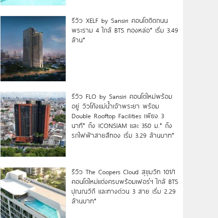
รีวิว XELF by Sansiri คอนโดติดถนน
พระราม 4 ใกล้ BTS ทองหล่อ* เริ่ม 3.49
ล้าน*
รีวิว FLO by Sansiri คอนโดใหม่พร้อม
อยู่ วิวโค้งแม่น้ำเจ้าพระยา พร้อม
Double Rooftop Facilities เพียง 3
นาที* ถึง ICONSIAM และ 350 ม.* ถึง
รถไฟฟ้าสายสีทอง เริ่ม 3.29 ล้านบาท*
รีวิว The Coopers Cloud สุขุมวิท 101/1
คอนโดใหม่แต่งครบพร้อมเฟอร์ฯ ใกล้ BTS
ปุณณวิถี และทางด่วน 3 สาย เริ่ม 2.29
ล้านบาท*