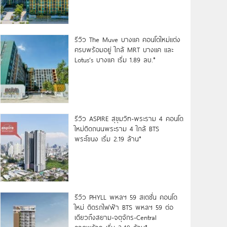
รีวิว The Muve บางแค คอนโดใหม่แต่ง
ครบพร้อมอยู่ ใกล้ MRT บางแค และ
Lotus’s บางแค เริ่ม 1.89 ลบ.*
รีวิว ASPIRE สุขุมวิท-พระราม 4 คอนโด
ใหม่ติดถนนพระราม 4 ใกล้ BTS
พระโขนง เริ่ม 2.19 ล้าน*
รีวิว PHYLL พหลฯ 59 สเตชั่น คอนโด
ใหม่ ติดรถไฟฟ้า BTS พหลฯ 59 ต่อ
เดียวถึงสยาม-จตุจักร-Central