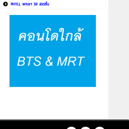
PHYLL พหลฯ 59 สเตชั่น