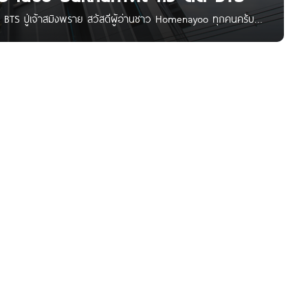
ิด BTS ปู่เจ้าสมิงพราย สวัสดีผู้อ่านชาว Homenayoo ทุกคนครับ
nanda Development ตั้งอยู่ติดถนนสุขุมวิทช่วงก่อนถึงซอย
วนกาญจนาภิเษก ทางด่วนเฉลิมมหานคร และทางด่วนบูรพาวิถี หน้า