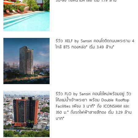
รับ-ส่ง ถึงหน้ามหาลัย เริ่ม 1.79 ล้าน*
รีวิว XELF by Sansiri คอนโดติดถนนพระราม 4
ใกล้ BTS ทองหล่อ* เริ่ม 3.49 ล้าน*
รีวิว FLO by Sansiri คอนโดใหม่พร้อมอยู่ วิว
โค้งแม่น้ำเจ้าพระยา พร้อม Double Rooftop
Facilities เพียง 3 นาที* ถึง ICONSIAM และ
350 ม.* ถึงรถไฟฟ้าสายสีทอง เริ่ม 3.29 ล้าน
บาท*