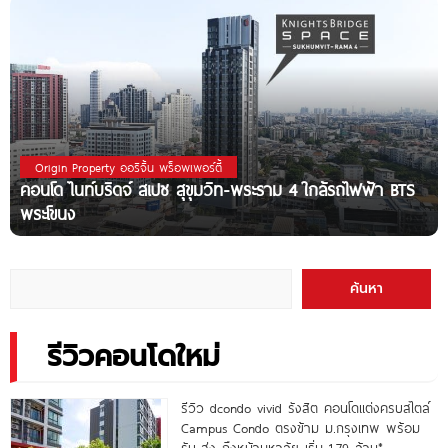
Origin Property ออริจิ้น พร็อพเพอร์ตี้
คอนโด ไนท์บริดจ์ สเปซ สุขุมวิท-พระราม 4 ใกล้รถไฟฟ้า BTS
พระโขนง
ค้นหา
รีวิวคอนโดใหม่
รีวิว dcondo vivid รังสิต คอนโดแต่งครบสไตล์
Campus Condo ตรงข้าม ม.กรุงเทพ พร้อม