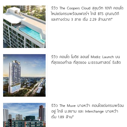
รีวิว The Coopers Cloud สุขุมวิท 101/1 คอนโด
ใหม่แต่งครบพร้อมเฟอร์ฯ ใกล้ BTS ปุณณวิถี
และทางด่วน 3 สาย เริ่ม 2.29 ล้านบาท*
รีวิว คอนโด โมดิซ ลอนซ์ Modiz Launch บน
ที่สุดของทำเล ที่สุดของ ม.ธรรมศาสตร์ รังสิต
รีวิว The Muve บางหว้า คอนโดแต่งครบพร้อม
อยู่ ใกล้ ม.สยาม และ Interchange บางหว้า
เริ่ม 1.89 ล้าน*