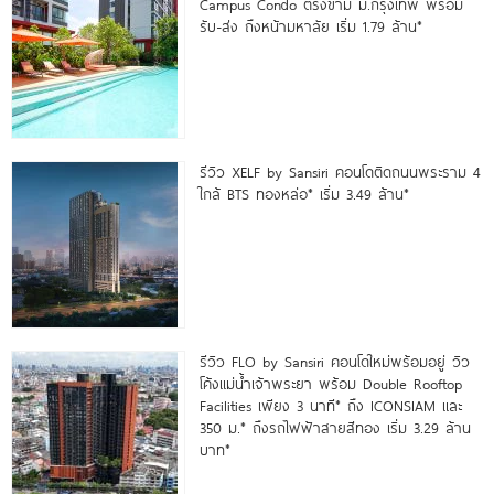
Campus Condo ตรงข้าม ม.กรุงเทพ พร้อม
รับ-ส่ง ถึงหน้ามหาลัย เริ่ม 1.79 ล้าน*
รีวิว XELF by Sansiri คอนโดติดถนนพระราม 4
ใกล้ BTS ทองหล่อ* เริ่ม 3.49 ล้าน*
รีวิว FLO by Sansiri คอนโดใหม่พร้อมอยู่ วิว
โค้งแม่น้ำเจ้าพระยา พร้อม Double Rooftop
Facilities เพียง 3 นาที* ถึง ICONSIAM และ
350 ม.* ถึงรถไฟฟ้าสายสีทอง เริ่ม 3.29 ล้าน
บาท*