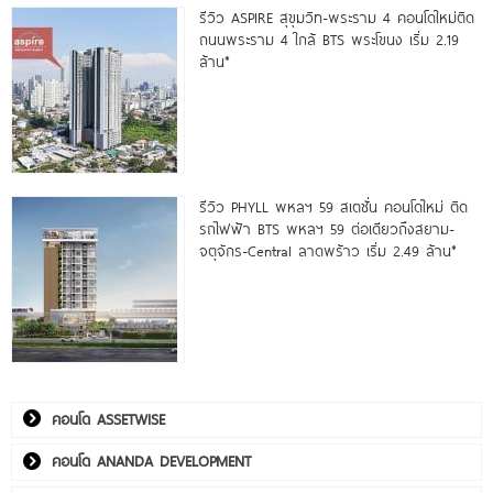
รีวิว ASPIRE สุขุมวิท-พระราม 4 คอนโดใหม่ติด
ถนนพระราม 4 ใกล้ BTS พระโขนง เริ่ม 2.19
ล้าน*
รีวิว PHYLL พหลฯ 59 สเตชั่น คอนโดใหม่ ติด
รถไฟฟ้า BTS พหลฯ 59 ต่อเดียวถึงสยาม-
จตุจักร-Central ลาดพร้าว เริ่ม 2.49 ล้าน*
คอนโด ASSETWISE
คอนโด ANANDA DEVELOPMENT