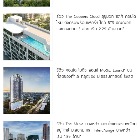
รีวิว The Coopers Cloud สุขุมวิท 101/1 คอนโด
ใหม่แต่งครบพร้อมเฟอร์ฯ ใกล้ BTS ปุณณวิถี
และทางด่วน 3 สาย เริ่ม 2.29 ล้านบาท*
รีวิว คอนโด โมดิซ ลอนซ์ Modiz Launch บน
ที่สุดของทำเล ที่สุดของ ม.ธรรมศาสตร์ รังสิต
รีวิว The Muve บางหว้า คอนโดแต่งครบพร้อม
อยู่ ใกล้ ม.สยาม และ Interchange บางหว้า
เริ่ม 1.89 ล้าน*