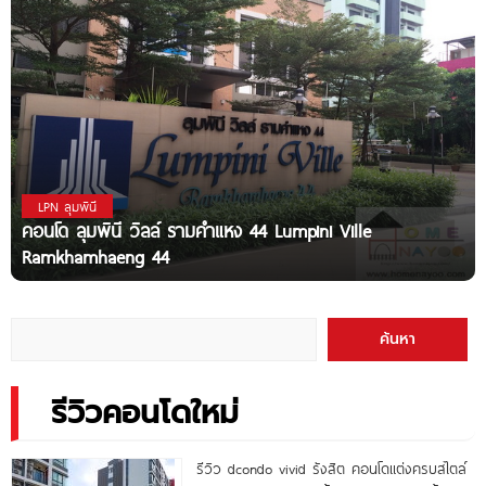
LPN ลุมพินี
คอนโด ลุมพินี วิลล์ รามคำแหง 44 Lumpini Ville
Ramkhamhaeng 44
ค้นหา
รีวิวคอนโดใหม่
รีวิว dcondo vivid รังสิต คอนโดแต่งครบสไตล์