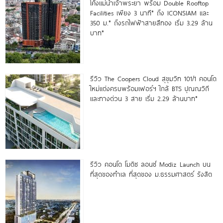
โค้งแม่น้ำเจ้าพระยา พร้อม Double Rooftop
Facilities เพียง 3 นาที* ถึง ICONSIAM และ
350 ม.* ถึงรถไฟฟ้าสายสีทอง เริ่ม 3.29 ล้าน
บาท*
รีวิว The Coopers Cloud สุขุมวิท 101/1 คอนโด
ใหม่แต่งครบพร้อมเฟอร์ฯ ใกล้ BTS ปุณณวิถี
และทางด่วน 3 สาย เริ่ม 2.29 ล้านบาท*
รีวิว คอนโด โมดิซ ลอนซ์ Modiz Launch บน
ที่สุดของทำเล ที่สุดของ ม.ธรรมศาสตร์ รังสิต