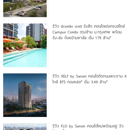
รีวิว dcondo vivid รังสิต คอนโดแต่งครบสไตล์
Campus Condo ตรงข้าม ม.กรุงเทพ พร้อม
รับ-ส่ง ถึงหน้ามหาลัย เริ่ม 1.79 ล้าน*
รีวิว XELF by Sansiri คอนโดติดถนนพระราม 4
ใกล้ BTS ทองหล่อ* เริ่ม 3.49 ล้าน*
รีวิว FLO by Sansiri คอนโดใหม่พร้อมอยู่ วิว