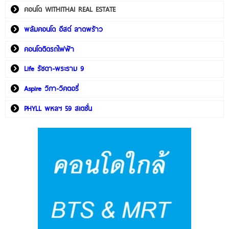
คอนโด WITHITHAI REAL ESTATE
พลัมคอนโด อีสต์ ลาดพร้าว
คอนโดติดรถไฟฟ้า
Life รัชดา-พระราม 9
Aspire วิภา-วิคตอรี่
PHYLL พหลฯ 59 สเตชั่น