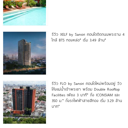
รีวิว XELF by Sansiri คอนโดติดถนนพระราม 4
ใกล้ BTS ทองหล่อ* เริ่ม 3.49 ล้าน*
รีวิว FLO by Sansiri คอนโดใหม่พร้อมอยู่ วิว
โค้งแม่น้ำเจ้าพระยา พร้อม Double Rooftop
Facilities เพียง 3 นาที* ถึง ICONSIAM และ
350 ม.* ถึงรถไฟฟ้าสายสีทอง เริ่ม 3.29 ล้าน
บาท*