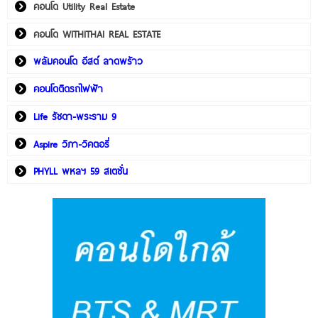
คอนโด Utility Real Estate
คอนโด WITHITHAI REAL ESTATE
พลัมคอนโด อีสต์ ลาดพร้าว
คอนโดติดรถไฟฟ้า
Life รัชดา-พระราม 9
Aspire วิภา-วิคตอรี่
PHYLL พหลฯ 59 สเตชั่น