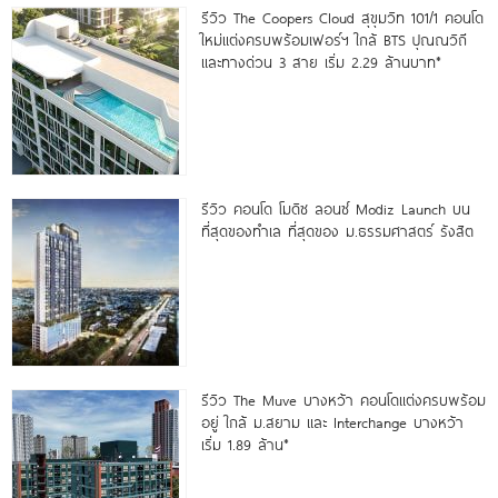
รีวิว The Coopers Cloud สุขุมวิท 101/1 คอนโด
ใหม่แต่งครบพร้อมเฟอร์ฯ ใกล้ BTS ปุณณวิถี
และทางด่วน 3 สาย เริ่ม 2.29 ล้านบาท*
รีวิว คอนโด โมดิซ ลอนซ์ Modiz Launch บน
ที่สุดของทำเล ที่สุดของ ม.ธรรมศาสตร์ รังสิต
รีวิว The Muve บางหว้า คอนโดแต่งครบพร้อม
อยู่ ใกล้ ม.สยาม และ Interchange บางหว้า
เริ่ม 1.89 ล้าน*