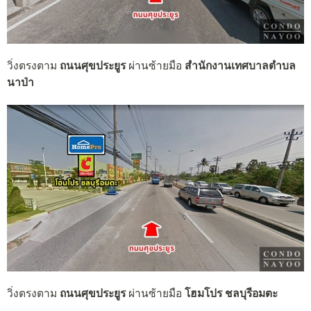
วิ่งตรงตาม
ถนนศุขประยูร
ผ่านซ้ายมือ
สำนักงานเทศบาลตำบล
นาป่า
วิ่งตรงตาม
ถนนศุขประยูร
ผ่านซ้ายมือ
โฮมโปร ชลบุรีอมตะ