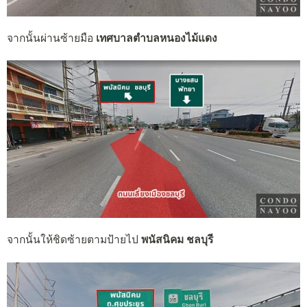
จากนั้นผ่านซ้ายมือ
เทศบาลตำบลหนองไม้แดง
จากนั้นให้ชิดซ้ายตามป้ายไป
พนัสนิคม ชลบุรี