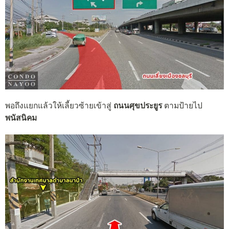
พอถึงแยกแล้วให้เลี้ยวซ้ายเข้าสู่
ถนนศุขประยูร
ตามป้ายไป
พนัสนิคม