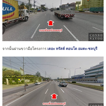
จากนั้นผ่านขวามือโครงการ
เดอะ ทรัสต์ คอนโด อมตะ-ชลบุรี