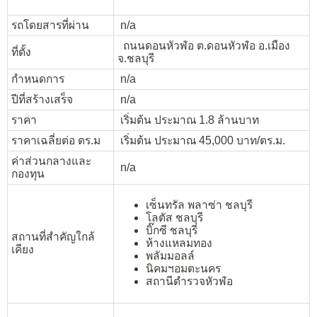
รถโดยสารที่ผ่าน
n/a
ถนนดอนหัวฬ่อ ต.ดอนหัวฬ่อ อ.เมือง
ที่ตั้ง
จ.ชลบุรี
กำหนดการ
n/a
ปีที่สร้างเสร็จ
n/a
ราคา
เริ่มต้น ประมาณ 1.8 ล้านบาท
ราคาเฉลี่ยต่อ ตร.ม
เริ่มต้น ประมาณ 45,000 บาท/ตร.ม.
ค่าส่วนกลางและ
n/a
กองทุน
เซ็นทรัล พลาซ่า ชลบุรี
โลตัส ชลบุรี
บิ๊กซี ชลบุรี
สถานที่สำคัญใกล้
ห้างแหลมทอง
เคียง
พลัมมอลล์
นิคมฯอมตะนคร
สถานีตำรวจหัวฬ่อ