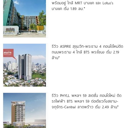
พร้อมอยู่ ใกล้ MRT บางแค และ Lotus’s
บางแค เริ่ม 1.89 ลบ.*
รีวิว ASPIRE สุขุมวิท-พระราม 4 คอนโดใหม่ติด
ถนนพระราม 4 ใกล้ BTS พระโขนง เริ่ม 2.19
ล้าน*
รีวิว PHYLL พหลฯ 59 สเตชั่น คอนโดใหม่ ติด
รถไฟฟ้า BTS พหลฯ 59 ต่อเดียวถึงสยาม-
จตุจักร-Central ลาดพร้าว เริ่ม 2.49 ล้าน*