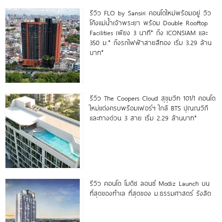
รีวิว FLO by Sansiri คอนโดใหม่พร้อมอยู่ วิว
โค้งแม่น้ำเจ้าพระยา พร้อม Double Rooftop
Facilities เพียง 3 นาที* ถึง ICONSIAM และ
350 ม.* ถึงรถไฟฟ้าสายสีทอง เริ่ม 3.29 ล้าน
บาท*
รีวิว The Coopers Cloud สุขุมวิท 101/1 คอนโด
ใหม่แต่งครบพร้อมเฟอร์ฯ ใกล้ BTS ปุณณวิถี
และทางด่วน 3 สาย เริ่ม 2.29 ล้านบาท*
รีวิว คอนโด โมดิซ ลอนซ์ Modiz Launch บน
ที่สุดของทำเล ที่สุดของ ม.ธรรมศาสตร์ รังสิต