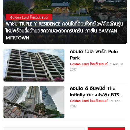
Golden Land โกลเด้นแลนด์
พาชม TRIPLE Y RESIDENCE คอนโดที่ตอบโจทย์ไลฟ์สไตล์คนรุ่น
ใหม่พร้อมสิ่งอำนวยความสะดวกครบครัน ภายใน SAMYAN
MITRTOWN
คอนโด โปโล พาร์ค Polo
Park
Golden Land โกลเด้นแลนด์
1 August
2017
คอนโด ดิ อินฟินิตี้ The
Infinity ติดรถไฟฟ้า BTS
ช่องนนทรี
Golden Land โกลเด้นแลนด์
21 April
2017