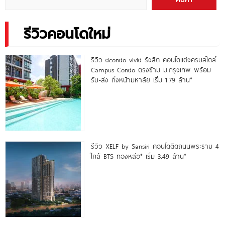
รีวิวคอนโดใหม่
รีวิว dcondo vivid รังสิต คอนโดแต่งครบสไตล์
Campus Condo ตรงข้าม ม.กรุงเทพ พร้อม
รับ-ส่ง ถึงหน้ามหาลัย เริ่ม 1.79 ล้าน*
รีวิว XELF by Sansiri คอนโดติดถนนพระราม 4
ใกล้ BTS ทองหล่อ* เริ่ม 3.49 ล้าน*