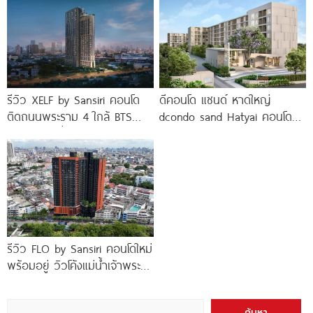
ขอนแก่น
รีวิว XELF by Sansiri คอนโด
ดีคอนโด แซนด์ หาดใหญ่
ติดถนนพระราม 4 ใกล้ BTS
dcondo sand Hatyai คอนโด
ทองหล่อ* เริ่ม
พร้อมอยู่สไตล์รีสอร์ท เพียง 10
นาที*
รีวิว FLO by Sansiri คอนโดใหม่
พร้อมอยู่ วิวโค้งแม่น้ำเจ้าพระยา
พร้อม Double Rooftop
Facilities
ค้นหา