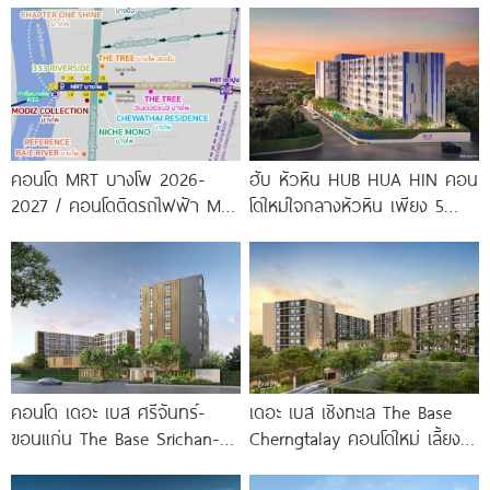
พร้อมรับ-ส่ง
จาก
คอนโด MRT บางโพ 2026-
ฮับ หัวหิน HUB HUA HIN คอน
2027 / คอนโดติดรถไฟฟ้า MRT
โดใหม่ใจกลางหัวหิน เพียง 5
บางโพ
นาที* ถึง
คอนโด เดอะ เบส ศรีจันทร์-
เดอะ เบส เชิงทะเล The Base
ขอนแก่น The Base Srichan-
Cherngtalay คอนโดใหม่ เลี้ยง
Khonkaen ใกล้ Central
สัตว์ได้ ใกล้ Boat