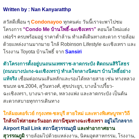
Written by : Nan Kanyaratthp
สวัสดีเพื่อน ๆ
Condonayoo
ทุกคนค่ะ วันนี้เราจะพาไปชม
โครงการ
“Condo Me บ้านโพธิ์-ฉะเชิงเทรา”
คอนโดใหม่แต่ง
เฟอร์ฯ ครบพร้อมอยู่ ราคาต่ำล้าน ทำเลดีเดินทางสะดวก รายล้อม
ด้วยแหล่งงานมากมาย ใกล้ Robinson Lifestyle ฉะเชิงเทรา และ
โรงงาน Toyota บ้านโพธิ์ จาก
Sansiri
ตัวโครงการตั้งอยู่บนถนนเทพราช-ลาดกระบัง ติดถนนสิริโสธร
(ถนนบางปะกง-ฉะเชิงเทรา) ทำเลใจกลางนิคมฯ บ้านโพธิ์อย่าง
แท้จริง
เชื่อมต่อถนนเส้นหลักและรองได้หลายสาย เช่น ทางหลวง
ชนบท ฉช.2004, สุวินทวงศ์, ศุขประยูร, บางน้ำเปรี้ยว-
ฉะเชิงเทรา, บางนา-ตราด, หลวงแพ่ง และลาดกระบัง เป็นต้น
สะดวกสบายทุกการเดินทาง
ใกล้มอเตอร์เวย์ กรุงเทพ-ชลบุรี สายใหม่ และทางพิเศษบูรพาวิถี
ใกล้รถไฟสายตะวันออก สถานีชุมทางฉะเชิงเทรา
อยู่ไม่ไกลจาก
Airport Rail Link สถานีสุวรรณภูมิ
และท่าอากาศยาน
สุวรรณภูมิ
รายล้อมไปด้วยแหล่งงาน, นิคมอุตสาหกรรม, โรงงาน,