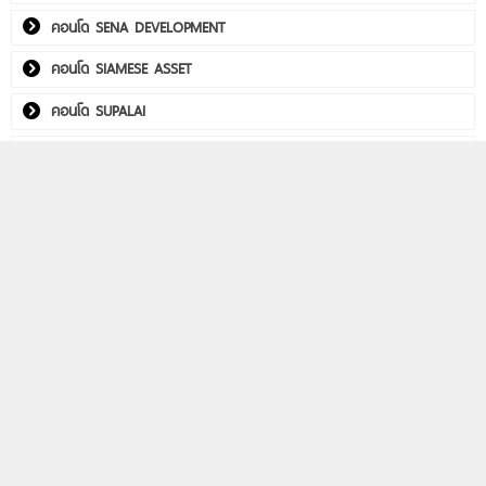
คอนโด SENA DEVELOPMENT
คอนโด SIAMESE ASSET
คอนโด SUPALAI
คอนโด THE CUBE
คอนโด Utility Real Estate
คอนโด WITHITHAI REAL ESTATE
พลัมคอนโด อีสต์ ลาดพร้าว
คอนโดติดรถไฟฟ้า
Life รัชดา-พระราม 9
Aspire วิภา-วิคตอรี่
PHYLL พหลฯ 59 สเตชั่น