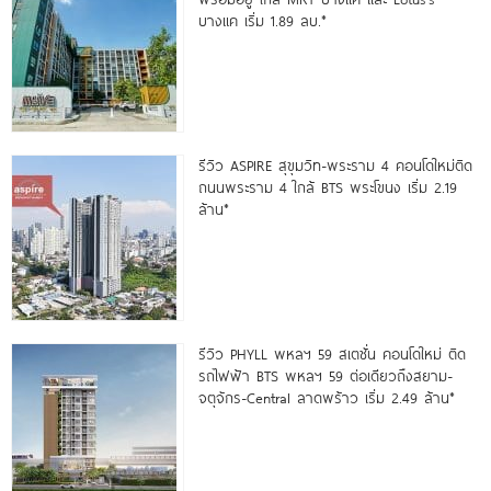
บางแค เริ่ม 1.89 ลบ.*
รีวิว ASPIRE สุขุมวิท-พระราม 4 คอนโดใหม่ติด
ถนนพระราม 4 ใกล้ BTS พระโขนง เริ่ม 2.19
ล้าน*
รีวิว PHYLL พหลฯ 59 สเตชั่น คอนโดใหม่ ติด
รถไฟฟ้า BTS พหลฯ 59 ต่อเดียวถึงสยาม-
จตุจักร-Central ลาดพร้าว เริ่ม 2.49 ล้าน*