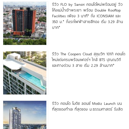
รีวิว FLO by Sansiri คอนโดใหม่พร้อมอยู่ วิว
โค้งแม่น้ำเจ้าพระยา พร้อม Double Rooftop
Facilities เพียง 3 นาที* ถึง ICONSIAM และ
350 ม.* ถึงรถไฟฟ้าสายสีทอง เริ่ม 3.29 ล้าน
บาท*
รีวิว The Coopers Cloud สุขุมวิท 101/1 คอนโด
ใหม่แต่งครบพร้อมเฟอร์ฯ ใกล้ BTS ปุณณวิถี
และทางด่วน 3 สาย เริ่ม 2.29 ล้านบาท*
รีวิว คอนโด โมดิซ ลอนซ์ Modiz Launch บน
ที่สุดของทำเล ที่สุดของ ม.ธรรมศาสตร์ รังสิต