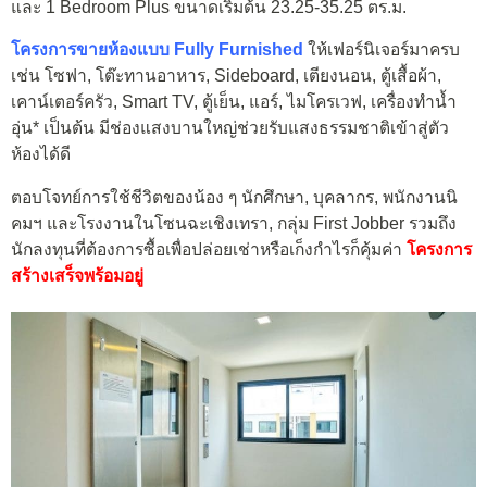
และ 1 Bedroom Plus ขนาดเริ่มต้น 23.25-35.25 ตร.ม.
โครงการขายห้องแบบ Fully Furnished
ให้เฟอร์นิเจอร์มาครบ
เช่น โซฟา, โต๊ะทานอาหาร, Sideboard, เตียงนอน, ตู้เสื้อผ้า,
เคาน์เตอร์ครัว, Smart TV, ตู้เย็น, แอร์, ไมโครเวฟ, เครื่องทำน้ำ
อุ่น* เป็นต้น มีช่องแสงบานใหญ่ช่วยรับแสงธรรมชาติเข้าสู่ตัว
ห้องได้ดี
ตอบโจทย์การใช้ชีวิตของน้อง ๆ นักศึกษา, บุคลากร, พนักงานนิ
คมฯ และโรงงานในโซนฉะเชิงเทรา, กลุ่ม First Jobber รวมถึง
นักลงทุนที่ต้องการซื้อเพื่อปล่อยเช่าหรือเก็งกำไรก็คุ้มค่า
โครงการ
สร้างเสร็จพร้อมอยู่