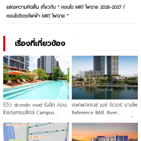
แสดงความคิดเห็น เกี่ยวกับ "
คอนโด MRT ไฟฉาย 2026-2027 /
คอนโดติดรถไฟฟ้า MRT ไฟฉาย
"
เรื่องที่เกี่ยวข้อง
รีวิว dcondo vivid รังสิต คอน
เรฟเฟอเรนซ์ เบย์ ริเวอร์ บางโพ
โดแต่งครบสไตล์ Campus
Reference BAIE River
Condo ตรงข้าม ม.กรุงเทพ
Bangpho ดีไซน์คอนโดใหม่ริมน้ำ
พร้อมรับ-ส่ง
จาก