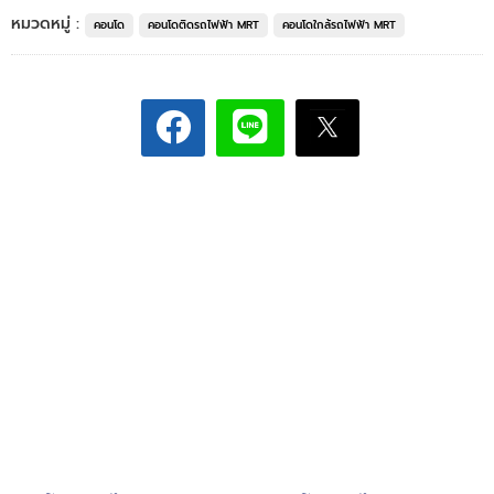
หมวดหมู่ :
คอนโด
คอนโดติดรถไฟฟ้า MRT
คอนโดใกล้รถไฟฟ้า MRT