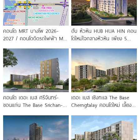
คอนโด MRT บางโพ 2026-
ฮับ หัวหิน HUB HUA HIN คอน
2027 / คอนโดติดรถไฟฟ้า MRT
โดใหม่ใจกลางหัวหิน เพียง 5
บางโพ
นาที* ถึง
คอนโด เดอะ เบส ศรีจันทร์-
เดอะ เบส เชิงทะเล The Base
ขอนแก่น The Base Srichan-
Cherngtalay คอนโดใหม่ เลี้ยง
Khonkaen ใกล้ Central
สัตว์ได้ ใกล้ Boat
ขอนแก่น