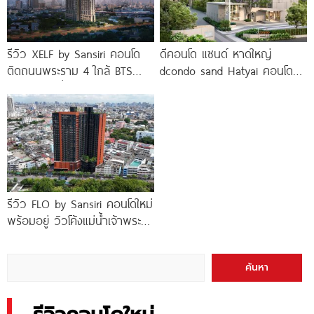
รีวิว XELF by Sansiri คอนโด
ดีคอนโด แซนด์ หาดใหญ่
ติดถนนพระราม 4 ใกล้ BTS
dcondo sand Hatyai คอนโด
ทองหล่อ* เริ่ม
พร้อมอยู่สไตล์รีสอร์ท เพียง 10
นาที*
รีวิว FLO by Sansiri คอนโดใหม่
พร้อมอยู่ วิวโค้งแม่น้ำเจ้าพระยา
พร้อม Double Rooftop
Facilities
ค้นหา