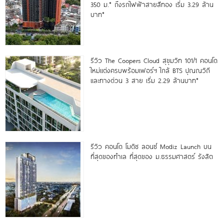
350 ม.* ถึงรถไฟฟ้าสายสีทอง เริ่ม 3.29 ล้าน
บาท*
รีวิว The Coopers Cloud สุขุมวิท 101/1 คอนโด
ใหม่แต่งครบพร้อมเฟอร์ฯ ใกล้ BTS ปุณณวิถี
และทางด่วน 3 สาย เริ่ม 2.29 ล้านบาท*
รีวิว คอนโด โมดิซ ลอนซ์ Modiz Launch บน
ที่สุดของทำเล ที่สุดของ ม.ธรรมศาสตร์ รังสิต