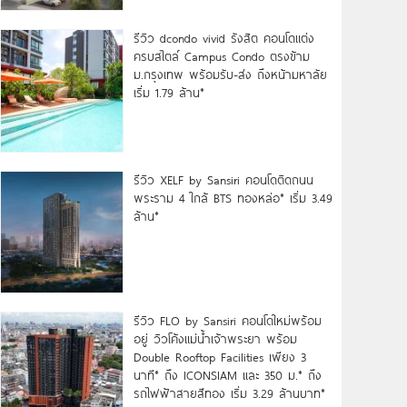
รีวิว dcondo vivid รังสิต คอนโดแต่ง
ครบสไตล์ Campus Condo ตรงข้าม
ม.กรุงเทพ พร้อมรับ-ส่ง ถึงหน้ามหาลัย
เริ่ม 1.79 ล้าน*
รีวิว XELF by Sansiri คอนโดติดถนน
พระราม 4 ใกล้ BTS ทองหล่อ* เริ่ม 3.49
ล้าน*
รีวิว FLO by Sansiri คอนโดใหม่พร้อม
อยู่ วิวโค้งแม่น้ำเจ้าพระยา พร้อม
Double Rooftop Facilities เพียง 3
นาที* ถึง ICONSIAM และ 350 ม.* ถึง
รถไฟฟ้าสายสีทอง เริ่ม 3.29 ล้านบาท*