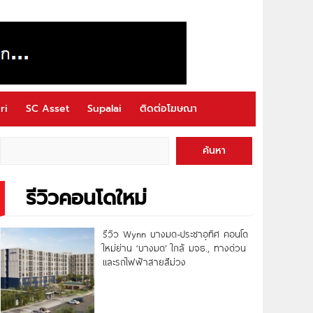
ri
SC Asset
Supalai
ติดต่อโฆษณา
ค้นหา
รีวิวคอนโดใหม่
รีวิว Wynn บางมด-ประชาอุทิศ คอนโด
ใหม่ย่าน ‘บางมด’ ใกล้ มจธ., ทางด่วน
และรถไฟฟ้าสายสีม่วง