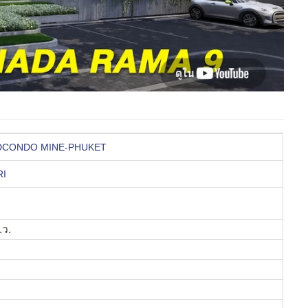
็ต DCONDO MINE-PHUKET
RI
.ว.