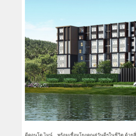
ดีคอนโด ไมน์…พร้อมเชื่อมโยงคุณสู่วันดีๆในชีวิต ด้วยสิ่