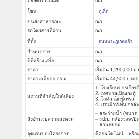
ที่จอดรถทั้งหมด
n/a
โซน
ภูเก็ต
ขนส่งสาธารณะ
n/a
รถโดยสารที่ผ่าน
n/a
ที่ตั้ง
ถนนพระภูเก็ตแก้ว
กำหนดการ
n/a
ปีที่สร้างเสร็จ
n/a
ราคา
เริ่มต้น 1,290,000 บา
ราคาเฉลี่ยต่อ ตร.ม
เริ่มต้น 44,500 บ./ตร
1. โรงเรียนขจรเกียรต
2. เทศบาลเมืองกะทู้
สถานที่สำคัญใกล้เคียง
3. โลตัส เอ็กซ์เพรส
4. เรดเม้าท์เท่้น กอล์
– สระว่ายน้ำ (ขนาด 
สิ่งอำนวยความสะดวก
– รปภ., กล้องวงจรปิ
– สวนหย่อม
จุดเด่นของโครงการ
ดีคอนโด ไมน์…พร้อมเช