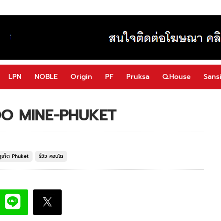
LPN
NOBLE
Origin
PF
Pruksa
Q.House
Sansi
NDO MINE-PHUKET
ูเก็ต Phuket
รีวิว คอนโด