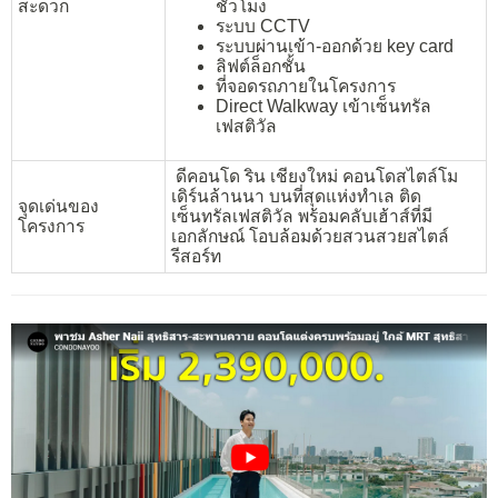
สะดวก
ชั่วโมง
ระบบ CCTV
ระบบผ่านเข้า-ออกด้วย key card
ลิฟต์ล็อกชั้น
ที่จอดรถภายในโครงการ
Direct Walkway เข้าเซ็นทรัล
เฟสติวัล
ดีคอนโด ริน เชียงใหม่ คอนโดสไตล์โม
เดิร์นล้านนา บนที่สุดแห่งทำเล ติด
จุดเด่นของ
เซ็นทรัลเฟสติวัล พร้อมคลับเฮ้าส์ที่มี
โครงการ
เอกลักษณ์ โอบล้อมด้วยสวนสวยสไตล์
รีสอร์ท