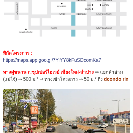
พิกัดโครงการ :
https://maps.app.goo.gl/7YiYY8kFuSDcomKa7
ทางคู่ขนาน ถ.ซุปเปอร์ไฮเวย์ เชียงใหม่-ลำปาง
⇒ แยกฟ้าฮ่าม
(แม่โจ้) ⇒ 500 ม.* ⇒ ทางเข้าโครงการ ⇒ 50 ม.* ถึง
dcondo rin