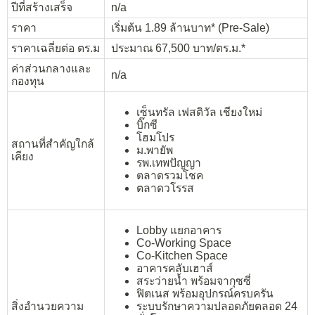
ปีที่สร้างเสร็จ
n/a
ราคา
เริ่มต้น 1.89 ล้านบาท* (Pre-Sale)
ราคาเฉลี่ยต่อ ตร.ม
ประมาณ 67,500 บาท/ตร.ม.*
ค่าส่วนกลางและ
n/a
กองทุน
เซ็นทรัล เฟสติวัล เชียงใหม่
บิ๊กซี
โฮมโปร
สถานที่สำคัญใกล้
ม.พายัพ
เคียง
รพ.เทพปัญญา
ตลาดรวมโชค
ตลาดวโรรส
Lobby แยกอาคาร
Co-Working Space
Co-Kitchen Space
อาคารคลับเฮาส์
สระว่ายน้ำ พร้อมจากุซซี่
ฟิตเนส พร้อมอุปกรณ์ครบครัน
สิ่งอำนวยความ
ระบบรักษาความปลอดภัยตลอด 24