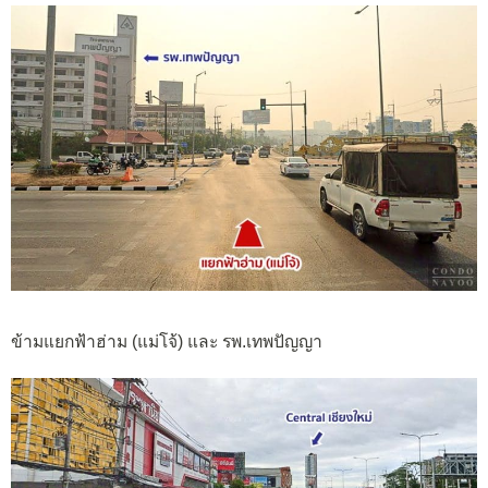
ข้ามแยกฟ้าฮ่าม (แม่โจ้) และ รพ.เทพปัญญา