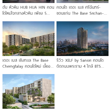
ฮับ หัวหิน HUB HUA HIN คอน
คอนโด เดอะ เบส ศรีจันทร์-
โดใหม่ใจกลางหัวหิน เพียง 5
ขอนแก่น The Base Srichan-
นาที* ถึง
Khonkaen ใกล้ Central
ขอนแก่น
เดอะ เบส เชิงทะเล The Base
รีวิว XELF by Sansiri คอนโด
Cherngtalay คอนโดใหม่ เลี้ยง
ติดถนนพระราม 4 ใกล้ BTS
สัตว์ได้ ใกล้ Boat
ทองหล่อ* เริ่ม