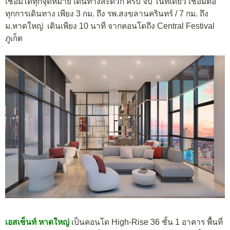
เชื่อมได้ทุกจุดหมาย เดินทางสะดวก ครบ จบ ในที่เดียว
เชื่อมต่อ
ทุกการเดินทาง เพียง 3 กม. ถึง รพ.สงขลานครินทร์ / 7 กม. ถึง
ม.หาดใหญ่ เดินเพียง 10 นาที จากคอนโดถึง Central Festival
ภูเก็ต
เอสเซ็นท์ หาดใหญ่
เป็นคอนโด High-Rise 36 ชั้น 1 อาคาร พื้นที่