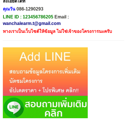
ละเอียดได้ที่
คุณวัน
086-1290293
LINE ID :
123456786205
Email :
wanchalearm.t@gmail.com
ทางเราเป็นเว็บไซต์ให้ข้อมูล ไม่ใช่เจ้าของโครงการนะครับ