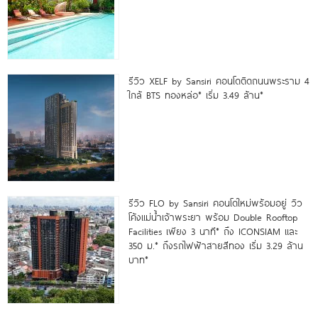
รีวิว XELF by Sansiri คอนโดติดถนนพระราม 4
ใกล้ BTS ทองหล่อ* เริ่ม 3.49 ล้าน*
รีวิว FLO by Sansiri คอนโดใหม่พร้อมอยู่ วิว
โค้งแม่น้ำเจ้าพระยา พร้อม Double Rooftop
Facilities เพียง 3 นาที* ถึง ICONSIAM และ
350 ม.* ถึงรถไฟฟ้าสายสีทอง เริ่ม 3.29 ล้าน
บาท*