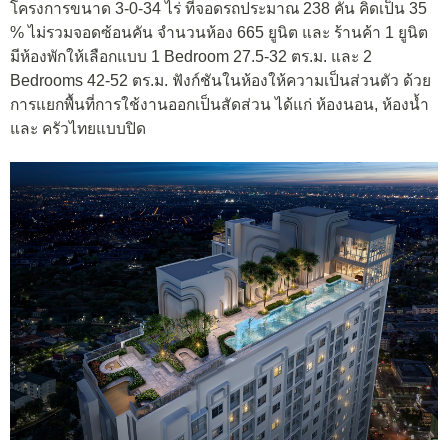
โครงการขนาด 3-0-34 ไร่ ที่จอดรถประมาณ 238 คัน คิดเป็น 35
% ไม่รวมจอดซ้อนคัน จำนวนห้อง 665 ยูนิต และ ร้านค้า 1 ยูนิต
มีห้องพักให้เลือกแบบ 1 Bedroom 27.5-32 ตร.ม. และ 2
Bedrooms 42-52 ตร.ม.
ฟังก์ชันในห้องให้ความเป็นส่วนตัว ด้วย
การแยกพื้นที่การใช้งานออกเป็นสัดส่วน ได้แก่ ห้องนอน, ห้องน้ำ
และ ครัวไทยแบบปิด