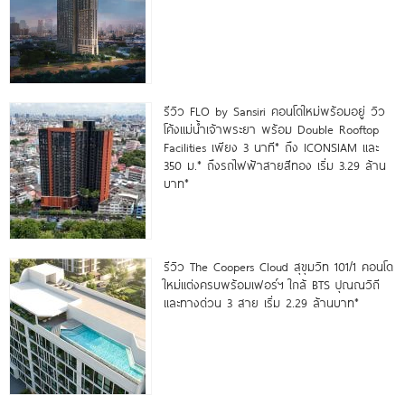
รีวิว FLO by Sansiri คอนโดใหม่พร้อมอยู่ วิว
โค้งแม่น้ำเจ้าพระยา พร้อม Double Rooftop
Facilities เพียง 3 นาที* ถึง ICONSIAM และ
350 ม.* ถึงรถไฟฟ้าสายสีทอง เริ่ม 3.29 ล้าน
บาท*
รีวิว The Coopers Cloud สุขุมวิท 101/1 คอนโด
ใหม่แต่งครบพร้อมเฟอร์ฯ ใกล้ BTS ปุณณวิถี
และทางด่วน 3 สาย เริ่ม 2.29 ล้านบาท*