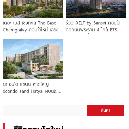
เดอะ เบส เชิงทะเล The Base
รีวิว XELF by Sansiri คอนโด
Cherngtalay คอนโดใหม่ เลี้ยง
ติดถนนพระราม 4 ใกล้ BTS
สัตว์ได้ ใกล้ Boat
ทองหล่อ* เริ่ม
ดีคอนโด แซนด์ หาดใหญ่
dcondo sand Hatyai คอนโด
พร้อมอยู่สไตล์รีสอร์ท เพียง 10
นาที*
ค้นหา