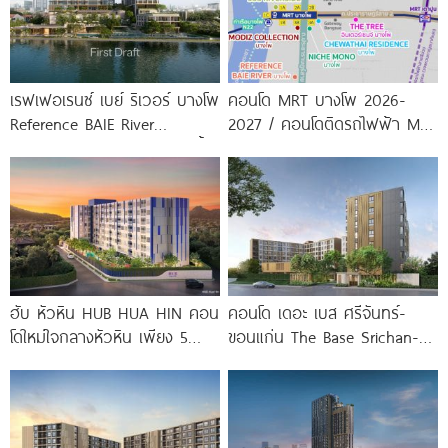
เรฟเฟอเรนซ์ เบย์ ริเวอร์ บางโพ
คอนโด MRT บางโพ 2026-
Reference BAIE River
2027 / คอนโดติดรถไฟฟ้า MRT
Bangpho ดีไซน์คอนโดใหม่ริมน้ำ
บางโพ
จาก
ฮับ หัวหิน HUB HUA HIN คอน
คอนโด เดอะ เบส ศรีจันทร์-
โดใหม่ใจกลางหัวหิน เพียง 5
ขอนแก่น The Base Srichan-
นาที* ถึง
Khonkaen ใกล้ Central
ขอนแก่น