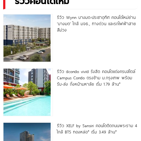
รีวิวคอนโดใหม่
รีวิว Wynn บางมด-ประชาอุทิศ คอนโดใหม่ย่าน
‘บางมด’ ใกล้ มจธ., ทางด่วน และรถไฟฟ้าสาย
สีม่วง
รีวิว dcondo vivid รังสิต คอนโดแต่งครบสไตล์
Campus Condo ตรงข้าม ม.กรุงเทพ พร้อม
รับ-ส่ง ถึงหน้ามหาลัย เริ่ม 1.79 ล้าน*
รีวิว XELF by Sansiri คอนโดติดถนนพระราม 4
ใกล้ BTS ทองหล่อ* เริ่ม 3.49 ล้าน*