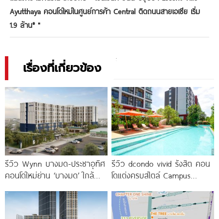
Ayutthaya คอนโดใหม่ในศูนย์การค้า Central ติดถนนสายเอเชีย เริ่ม
1.9 ล้าน*
"
เรื่องที่เกี่ยวข้อง
รีวิว Wynn บางมด-ประชาอุทิศ
รีวิว dcondo vivid รังสิต คอน
คอนโดใหม่ย่าน ‘บางมด’ ใกล้
โดแต่งครบสไตล์ Campus
มจธ., ทางด่วน และรถไฟฟ้า
Condo ตรงข้าม ม.กรุงเทพ
สายสีม่วง
พร้อมรับ-ส่ง