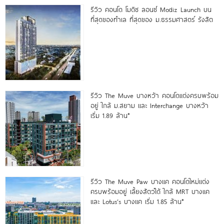
รีวิว คอนโด โมดิซ ลอนซ์ Modiz Launch บน
ที่สุดของทำเล ที่สุดของ ม.ธรรมศาสตร์ รังสิต
รีวิว The Muve บางหว้า คอนโดแต่งครบพร้อม
อยู่ ใกล้ ม.สยาม และ Interchange บางหว้า
เริ่ม 1.89 ล้าน*
รีวิว The Muve Paw บางแค คอนโดใหม่แต่ง
ครบพร้อมอยู่ เลี้ยงสัตว์ได้ ใกล้ MRT บางแค
และ Lotus’s บางแค เริ่ม 1.85 ล้าน*