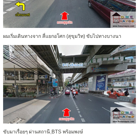
ผมเริ่มเดินทางจาก สี่แยกอโศก (สุขุมวิท) ขับไปทางบางนา
ขับมาเรื่อยๆ ผ่านสถานี ฺBTS พร้อมพงษ์