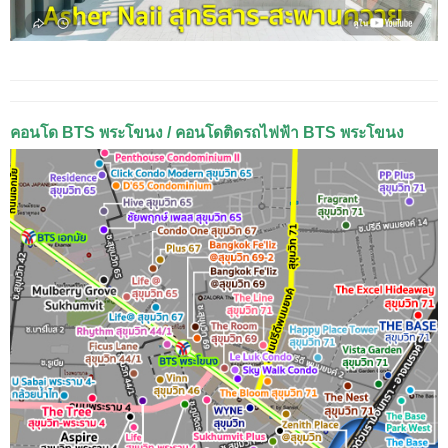
คอนโด BTS พระโขนง / คอนโดติดรถไฟฟ้า BTS พระโขนง