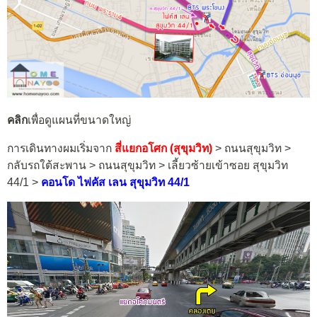
คลิก
เพื่อดูแผนที่ขนาดใหญ่
การเดินทางผมเริ่มจาก
สี่แยกอโศก (สุขุมวิท)
> ถนนสุขุมวิท >
กลับรถใต้สะพาน > ถนนสุขุมวิท > เลี้ยวซ้ายเข้าซอย สุขุมวิท
44/1 >
คอนโด ไฟคัส เลน สุขุมวิท 44/1