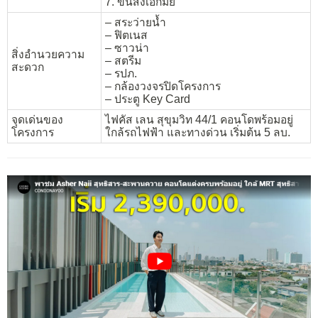
7. ขนส่งเอกมัย
– สระว่ายน้ำ
– ฟิตเนส
– ซาวน่า
สิ่งอำนวยความ
– สตรีม
สะดวก
– รปภ.
– กล้องวงจรปิดโครงการ
– ประตู Key Card
จุดเด่นของ
ไฟคัส เลน สุขุมวิท 44/1 คอนโดพร้อมอยู่
โครงการ
ใกล้รถไฟฟ้า และทางด่วน เริ่มต้น 5 ลบ.