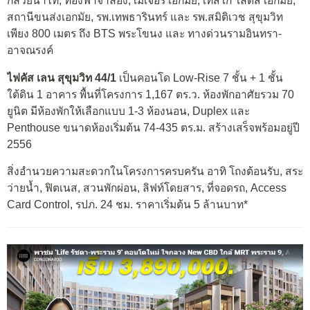
กล้วยน้ำไท, ท้องฟ้าจำลอง, เมเจอร์ เอกมัย, เทสโก้ โลตัส เอกมัย,
สถานีขนส่งเอกมัย, รพ.เทพธารินทร์ และ รพ.สมิติเวช สุขุมวิท
เพียง 800 เมตร ถึง BTS พระโขนง และ ทางด่วนรามอินทรา-
อาจณรงค์
ไฟคัส เลน สุขุมวิท 44/1
เป็นคอนโด Low-Rise 7 ชั้น + 1 ชั้น
ใต้ดิน 1 อาคาร พื้นที่โครงการ 1,167 ตร.ว. ห้องพักอาศัยรวม 70
ยูนิต มีห้องพักให้เลือกแบบ 1-3 ห้องนอน, Duplex และ
Penthouse ขนาดห้องเริ่มต้น 74-435 ตร.ม. สร้างเสร็จพร้อมอยู่ปี
2556
สิ่งอำนวยความสะดวกในโครงการครบครัน อาทิ โถงต้อนรับ, สระ
ว่ายน้ำ, ฟิตเนส, สวนพักผ่อน, ลิฟท์โดยสาร, ที่จอดรถ, Access
Card Control, รปภ. 24 ชม. ราคาเริ่มต้น 5 ล้านบาท*