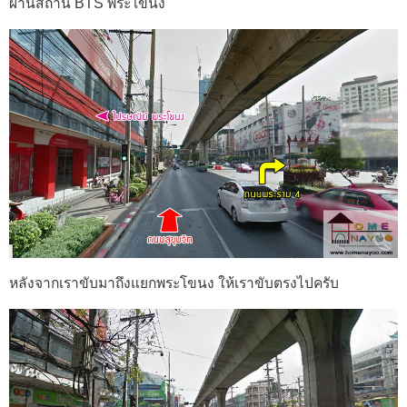
ผ่านสถานี BTS พระโขนง
หลังจากเราขับมาถึงแยกพระโขนง ให้เราขับตรงไปครับ