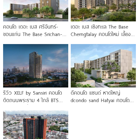
คอนโด เดอะ เบส ศรีจันทร์-
เดอะ เบส เชิงทะเล The Base
ขอนแก่น The Base Srichan-
Cherngtalay คอนโดใหม่ เลี้ยง
Khonkaen ใกล้ Central
สัตว์ได้ ใกล้ Boat
ขอนแก่น
รีวิว XELF by Sansiri คอนโด
ดีคอนโด แซนด์ หาดใหญ่
ติดถนนพระราม 4 ใกล้ BTS
dcondo sand Hatyai คอนโด
ทองหล่อ* เริ่ม
พร้อมอยู่สไตล์รีสอร์ท เพียง 10
นาที*