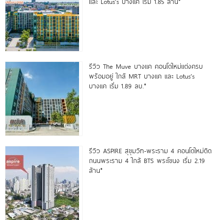
และ Lotus’s บางแค เริ่ม 1.85 ล้าน*
รีวิว The Muve บางแค คอนโดใหม่แต่งครบ
พร้อมอยู่ ใกล้ MRT บางแค และ Lotus’s
บางแค เริ่ม 1.89 ลบ.*
รีวิว ASPIRE สุขุมวิท-พระราม 4 คอนโดใหม่ติด
ถนนพระราม 4 ใกล้ BTS พระโขนง เริ่ม 2.19
ล้าน*