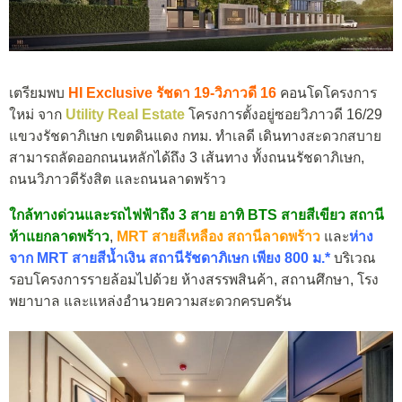
เตรียมพบ
HI Exclusive รัชดา 19-วิภาวดี 16
คอนโดโครงการ
ใหม่ จาก
Utility Real Estate
โครงการตั้งอยู่ซอยวิภาวดี 16/29
แขวงรัชดาภิเษก เขตดินแดง กทม. ทำเลดี เดินทางสะดวกสบาย
สามารถลัดออกถนนหลักได้ถึง 3 เส้นทาง ทั้งถนนรัชดาภิเษก,
ถนนวิภาวดีรังสิต และถนนลาดพร้าว
ใกล้ทางด่วนและรถไฟฟ้าถึง 3 สาย อาทิ BTS สายสีเขียว สถานี
ห้าแยกลาดพร้าว
,
MRT สายสีเหลือง สถานีลาดพร้าว
และ
ห่าง
จาก MRT สายสีน้ำเงิน สถานีรัชดาภิเษก เพียง 800 ม.*
บริเวณ
รอบโครงการรายล้อมไปด้วย ห้างสรรพสินค้า, สถานศึกษา, โรง
พยาบาล และแหล่งอํานวยความสะดวกครบครัน