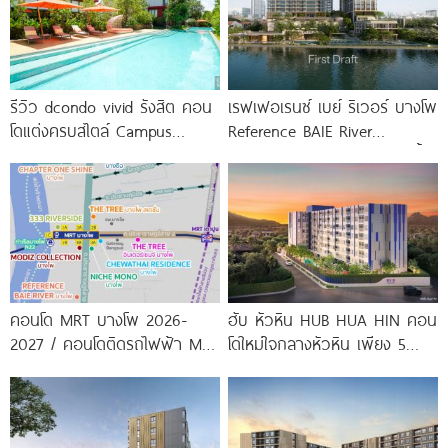
รีวิว dcondo vivid รังสิต คอน
เรฟเฟอเรนซ์ เบย์ ริเวอร์ บางโพ
โดแต่งครบสไตล์ Campus
Reference BAIE River
Condo ตรงข้าม ม.กรุงเทพ
Bangpho ดีไซน์คอนโดใหม่ริมน้ำ
พร้อมรับ-ส่ง
จาก
คอนโด MRT บางโพ 2026-
ฮับ หัวหิน HUB HUA HIN คอน
2027 / คอนโดติดรถไฟฟ้า MRT
โดใหม่ใจกลางหัวหิน เพียง 5
บางโพ
นาที* ถึง