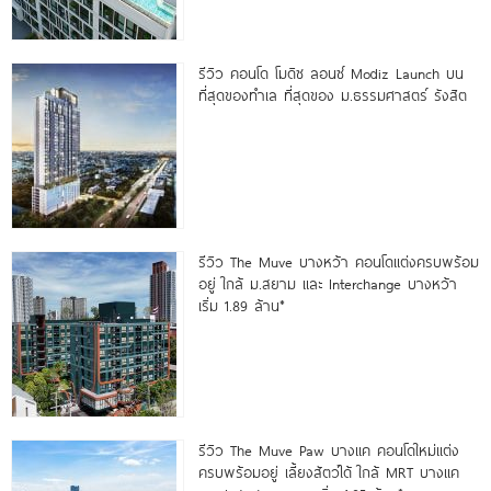
รีวิว คอนโด โมดิซ ลอนซ์ Modiz Launch บน
ที่สุดของทำเล ที่สุดของ ม.ธรรมศาสตร์ รังสิต
รีวิว The Muve บางหว้า คอนโดแต่งครบพร้อม
อยู่ ใกล้ ม.สยาม และ Interchange บางหว้า
เริ่ม 1.89 ล้าน*
รีวิว The Muve Paw บางแค คอนโดใหม่แต่ง
ครบพร้อมอยู่ เลี้ยงสัตว์ได้ ใกล้ MRT บางแค