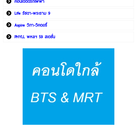
คอนโดติดรถไฟฟ้า
Life รัชดา-พระราม 9
Aspire วิภา-วิคตอรี่
PHYLL พหลฯ 59 สเตชั่น