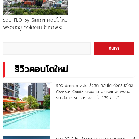
รีวิว FLO by Sansiri คอนโดใหม่
พร้อมอยู่ วิวโค้งแม่น้ำเจ้าพระยา
พร้อม Double Rooftop
Facilities
ค้นหา
รีวิวคอนโดใหม่
รีวิว dcondo vivid รังสิต คอนโดแต่งครบสไตล์
Campus Condo ตรงข้าม ม.กรุงเทพ พร้อม
รับ-ส่ง ถึงหน้ามหาลัย เริ่ม 1.79 ล้าน*
รีวิว XELF by Sansiri คอนโดติดถนนพระราม 4