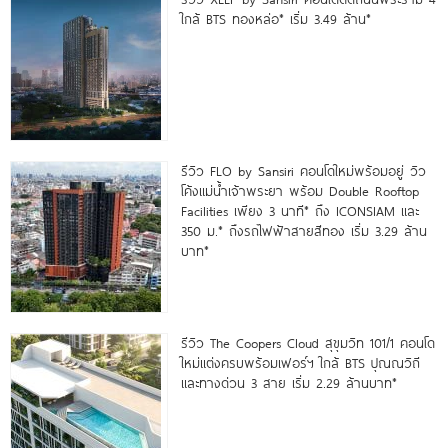
ใกล้ BTS ทองหล่อ* เริ่ม 3.49 ล้าน*
รีวิว FLO by Sansiri คอนโดใหม่พร้อมอยู่ วิว
โค้งแม่น้ำเจ้าพระยา พร้อม Double Rooftop
Facilities เพียง 3 นาที* ถึง ICONSIAM และ
350 ม.* ถึงรถไฟฟ้าสายสีทอง เริ่ม 3.29 ล้าน
บาท*
รีวิว The Coopers Cloud สุขุมวิท 101/1 คอนโด
ใหม่แต่งครบพร้อมเฟอร์ฯ ใกล้ BTS ปุณณวิถี
และทางด่วน 3 สาย เริ่ม 2.29 ล้านบาท*