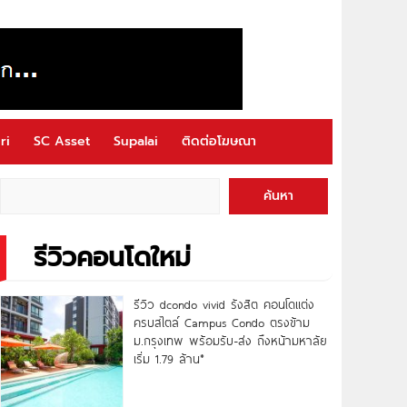
ri
SC Asset
Supalai
ติดต่อโฆษณา
ค้นหา
รีวิวคอนโดใหม่
รีวิว dcondo vivid รังสิต คอนโดแต่ง
ครบสไตล์ Campus Condo ตรงข้าม
ม.กรุงเทพ พร้อมรับ-ส่ง ถึงหน้ามหาลัย
เริ่ม 1.79 ล้าน*