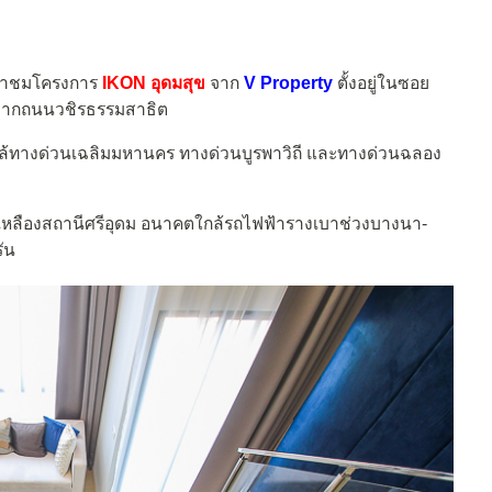
ามาชมโครงการ
IKON อุดมสุข
จาก
V Property
ตั้งอยู่ในซอย
ละจากถนนวชิรธรรมสาธิต
ล้ทางด่วนเฉลิมมหานคร ทางด่วนบูรพาวิถี และทางด่วนฉลอง
ีเหลืองสถานีศรีอุดม อนาคตใกล้รถไฟฟ้ารางเบาช่วงบางนา-
ัน