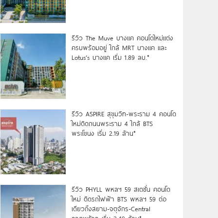
รีวิว The Muve บางแค คอนโดใหม่แต่ง
ครบพร้อมอยู่ ใกล้ MRT บางแค และ
Lotus’s บางแค เริ่ม 1.89 ลบ.*
รีวิว ASPIRE สุขุมวิท-พระราม 4 คอนโด
ใหม่ติดถนนพระราม 4 ใกล้ BTS
พระโขนง เริ่ม 2.19 ล้าน*
รีวิว PHYLL พหลฯ 59 สเตชั่น คอนโด
ใหม่ ติดรถไฟฟ้า BTS พหลฯ 59 ต่อ
เดียวถึงสยาม-จตุจักร-Central