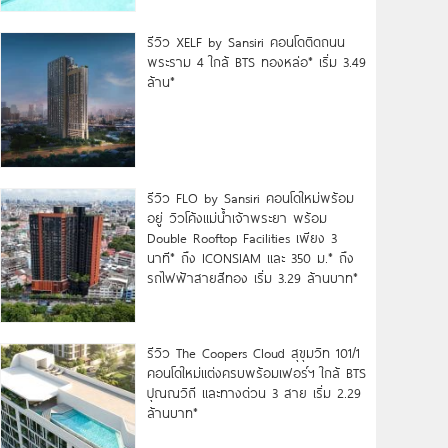
รีวิว XELF by Sansiri คอนโดติดถนน
พระราม 4 ใกล้ BTS ทองหล่อ* เริ่ม 3.49
ล้าน*
รีวิว FLO by Sansiri คอนโดใหม่พร้อม
อยู่ วิวโค้งแม่น้ำเจ้าพระยา พร้อม
Double Rooftop Facilities เพียง 3
นาที* ถึง ICONSIAM และ 350 ม.* ถึง
รถไฟฟ้าสายสีทอง เริ่ม 3.29 ล้านบาท*
รีวิว The Coopers Cloud สุขุมวิท 101/1
คอนโดใหม่แต่งครบพร้อมเฟอร์ฯ ใกล้ BTS
ปุณณวิถี และทางด่วน 3 สาย เริ่ม 2.29
ล้านบาท*