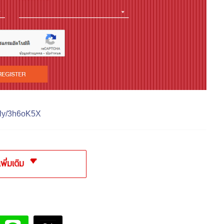
t.ly/3h6oK5X
เพิ่มเติม