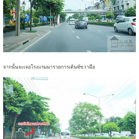
จากนั้นจะเจอโรงแรมมารวยการเด้นท์ขวามือ