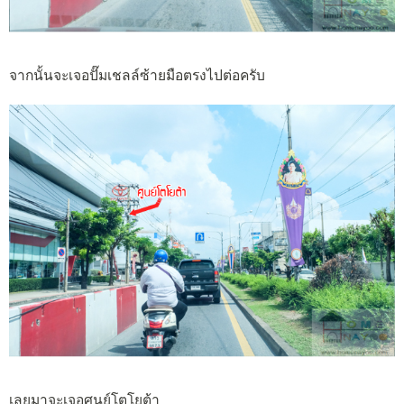
จากนั้นจะเจอปั๊มเชลล์ซ้ายมือตรงไปต่อครับ
เลยมาจะเจอศูนย์โตโยต้า