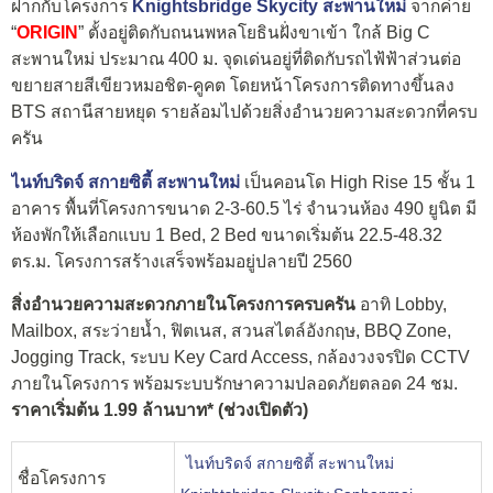
ฝากกับโครงการ
Knightsbridge Skycity สะพานใหม่
จากค่าย
“
ORIGIN
” ตั้งอยู่ติดกับถนนพหลโยธินฝั่งขาเข้า ใกล้ Big C
สะพานใหม่ ประมาณ 400 ม. จุดเด่นอยู่ที่ติดกับรถไฟ้ฟ้าส่วนต่อ
ขยายสายสีเขียวหมอชิต-คูคต โดยหน้าโครงการติดทางขึ้นลง
BTS สถานีสายหยุด รายล้อมไปด้วยสิ่งอำนวยความสะดวกที่ครบ
ครัน
ไนท์บริดจ์ สกายซิตี้ สะพานใหม่
เป็นคอนโด High Rise 15 ชั้น 1
อาคาร พื้นที่โครงการขนาด 2-3-60.5 ไร่ จำนวนห้อง 490 ยูนิต มี
ห้องพักให้เลือกแบบ 1 Bed, 2 Bed ขนาดเริ่มต้น 22.5-48.32
ตร.ม. โครงการสร้างเสร็จพร้อมอยู่ปลายปี 2560
สิ่งอำนวยความสะดวกภายในโครงการครบครัน
อาทิ Lobby,
Mailbox, สระว่ายน้ำ, ฟิตเนส, สวนสไตล์อังกฤษ, BBQ Zone,
Jogging Track, ระบบ Key Card Access, กล้องวงจรปิด CCTV
ภายในโครงการ พร้อมระบบรักษาความปลอดภัยตลอด 24 ชม.
ราคาเริ่มต้น 1.99 ล้านบาท* (ช่วงเปิดตัว)
ไนท์บริดจ์ สกายซิตี้ สะพานใหม่
ชื่อโครงการ