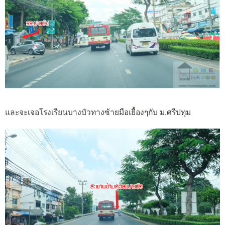
และจะเจอโรงเรียนบางบัวทางซ้ายมือเยื้องๆกับ ม.ศรีปทุม