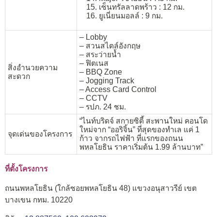
เซ็นทรัลลาดพร้าว : 12 กม.
ยูเนี่ยนมอลล์ : 9 กม.
– Lobby
– สวนสไตล์อังกฤษ
– สระว่ายน้ำ
– ฟิตเนส
สิ่งอำนวยความ
– BBQ Zone
สะดวก
– Jogging Track
– Access Card Control
– CCTV
– รปภ. 24 ชม.
“ไนท์บริดจ์ สกายซิตี้ สะพานใหม่ คอนโด
ใหม่จาก “ออริจิ้น” ที่สุดของทำเล แค่ 1
จุดเด่นของโครงการ
ก้าว จากรถไฟฟ้า ที่แรกของถนน
พหลโยธิน ราคาเริ่มต้น 1.99 ล้านบาท”
ที่ตั้งโครงการ
ถนนพหลโยธิน (ใกล้ซอยพหลโยธิน 48) แขวงอนุสาวรีย์ เขต
บางเขน กทม. 10220