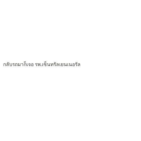
กลับรถมาก็เจอ รพ.เซ็นทรัลเยนเนอรัล