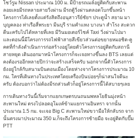
โชว์รูม Nissan ประมาณ 100 ม. มีป้ายรถเมล์อยู่ติดกับสะพาน
ลอยเลยมีรถหลายสายวิ่งผ่าน มีรถตู้วิ่งผ่านตลอดโบกขึ้นหน้า
โครงการได้เลยตั้งแต่รังสิตถึงอนุสาวรีย์ชัยฯ ประตูน้ำ สยาม มา
บุญคลอง ท่าเรือสี่พระยา มีนบุรี รามคำแหง บางนา สำโรง สะดวก
ดีนะครับไปได้หลายที่เลย มีวินมอเตอร์ไซค์ Taxi วิ่งผ่านไปมา
และตอนนี้มีโครงการรถไฟฟ้าสายสีเขียวส่วนต่อขยายหมอชิต-คู
คตที่กำลังดำเนินการก่อสร้างอยู่โดยตัวโครงการอยู่ติดกับสถานี
สายหยุด เดินออกมาหน้าโครงการก็จะเจอทางขึ้นลง BTS เลยแต่
คงต้องรออีกหลายปีกว่าจะสร้างเสร็จครับ นอกจากนี้ตัวโครงการ
ยังอยู่ใกล้กับสนามบินดอนเมืองโดยห่างจากโครงการประมาณ 10
กม. ใครที่เดินทางในประเทศโดยเครื่องบินบ่อยๆก็น่าสนใจดีนะ
ครับ ต้องบอกว่าไม่ต้องมีรถส่วนตัวก็อยู่โครงการนี้ได้สบายๆเลย
การเดินทางวันนี้เริ่มจากแยกเกษตรบนถนนพหลโยธินมุ่งหน้า
สะพานใหม่ ตรงไปลอดอุโมงค์ข้ามแยกรามอินทรา จากนั้น
ประมาณ 1.5 กม. จะเจอ Big C สะพานใหม่ขวามือให้กลับรถ จาก
นั้นตรงมาประมาณ 350 ม.ก็จะถึงโครงการซ้ายมือ จะอยู่ติดกับปั๊ม
PTT