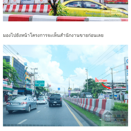
มองไปยังหน้าโครงการจะเห็นสำนักงานขายก่อนเลย