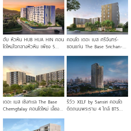
ฮับ หัวหิน HUB HUA HIN คอน
คอนโด เดอะ เบส ศรีจันทร์-
โดใหม่ใจกลางหัวหิน เพียง 5
ขอนแก่น The Base Srichan-
นาที* ถึง
Khonkaen ใกล้ Central
ขอนแก่น
เดอะ เบส เชิงทะเล The Base
รีวิว XELF by Sansiri คอนโด
Cherngtalay คอนโดใหม่ เลี้ยง
ติดถนนพระราม 4 ใกล้ BTS
สัตว์ได้ ใกล้ Boat
ทองหล่อ* เริ่ม