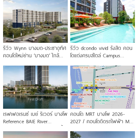
รีวิว Wynn บางมด-ประชาอุทิศ
รีวิว dcondo vivid รังสิต คอน
คอนโดใหม่ย่าน ‘บางมด’ ใกล้
โดแต่งครบสไตล์ Campus
มจธ., ทางด่วน และรถไฟฟ้า
Condo ตรงข้าม ม.กรุงเทพ
สายสีม่วง
พร้อมรับ-ส่ง
เรฟเฟอเรนซ์ เบย์ ริเวอร์ บางโพ
คอนโด MRT บางโพ 2026-
Reference BAIE River
2027 / คอนโดติดรถไฟฟ้า MRT
Bangpho ดีไซน์คอนโดใหม่ริมน้ำ
บางโพ
จาก