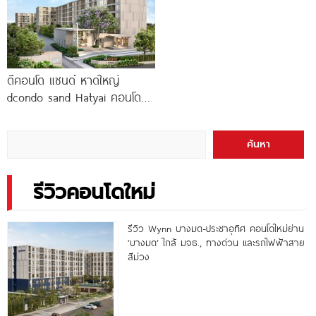
ดีคอนโด แซนด์ หาดใหญ่
dcondo sand Hatyai คอนโด
พร้อมอยู่สไตล์รีสอร์ท เพียง 10
นาที*
ค้นหา
รีวิวคอนโดใหม่
รีวิว Wynn บางมด-ประชาอุทิศ คอนโดใหม่ย่าน
‘บางมด’ ใกล้ มจธ., ทางด่วน และรถไฟฟ้าสาย
สีม่วง