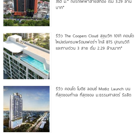
350 ม.* ถึงรถไฟฟ้าสายสีทอง เริ่ม 3.29 ล้าน
บาท*
รีวิว The Coopers Cloud สุขุมวิท 101/1 คอนโด
ใหม่แต่งครบพร้อมเฟอร์ฯ ใกล้ BTS ปุณณวิถี
และทางด่วน 3 สาย เริ่ม 2.29 ล้านบาท*
รีวิว คอนโด โมดิซ ลอนซ์ Modiz Launch บน
ที่สุดของทำเล ที่สุดของ ม.ธรรมศาสตร์ รังสิต