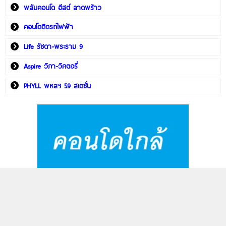
พลัมคอนโด อีสต์ ลาดพร้าว
คอนโดติดรถไฟฟ้า
Life รัชดา-พระราม 9
Aspire วิภา-วิคตอรี่
PHYLL พหลฯ 59 สเตชั่น