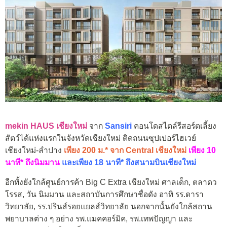
mekin HAUS เชียงใหม่
จาก
Sansiri
คอนโดสไตล์รีสอร์ตเลี้ยง
สัตว์ได้แห่งแรกในจังหวัดเชียงใหม่ ติดถนนซุปเปอร์ไฮเวย์
เชียงใหม่-ลำปาง
เพียง 200 ม.* จาก Central เชียงใหม่
เพียง 10
นาที* ถึงนิมมาน
และเพียง 18 นาที* ถึงสนามบินเชียงใหม่
อีกทั้งยังใกล้ศูนย์การค้า Big C Extra เชียงใหม่ ศาลเด็ก, ตลาดว
โรรส, วัน นิมมาน และสถาบันการศึกษาชื่อดัง อาทิ รร.ดารา
วิทยาลัย, รร.ปรินส์รอยแยลส์วิทยาลัย นอกจากนั้นยังใกล้สถาน
พยาบาลต่าง ๆ อย่าง รพ.แมคคอร์มิค, รพ.เทพปัญญา และ