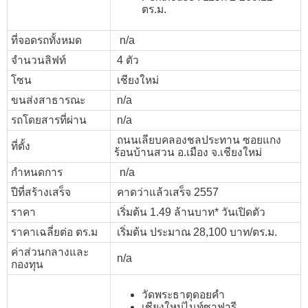
ตร.ม.
ที่จอดรถทั้งหมด
n/a
จำนวนลิฟท์
4 ตัว
โซน
เชียงใหม่
ขนส่งสาธารณะ
n/a
รถโดยสารที่ผ่าน
n/a
ถนนเลียบคลองชลประทาน ซอยแกง
ที่ตั้ง
ร้อนบ้านสวน อ.เมือง จ.เชียงใหม่
กำหนดการ
n/a
ปีที่สร้างเสร็จ
คาดว่าแล้วเสร็จ 2557
ราคา
เริ่มต้น 1.49 ล้านบาท* วันเปิดตัว
ราคาเฉลี่ยต่อ ตร.ม
เริ่มต้น ประมาณ 28,100 บาท/ตร.ม.
ค่าส่วนกลางและ
n/a
กองทุน
วัดพระธาตุดอยคำ
เชียงใหม่ไนท์ซาฟารี