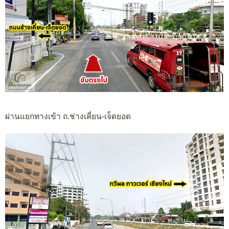
ผ่านแยกทางเข้า ถ.ช่างเคี่ยน-เจ็ดยอด