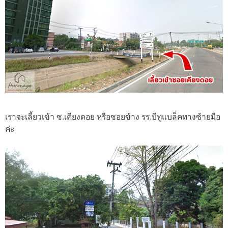
เราจะเลี้ยวเข้า ซ.เคียงดอย หรือซอยข้าง รร.บีทูแบล็คทางซ้ายมือ
ค่ะ