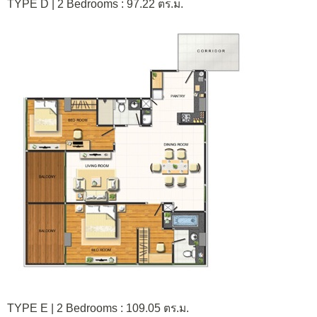
TYPE D | 2 Bedrooms : 97.22 ตร.ม.
TYPE E | 2 Bedrooms : 109.05 ตร.ม.