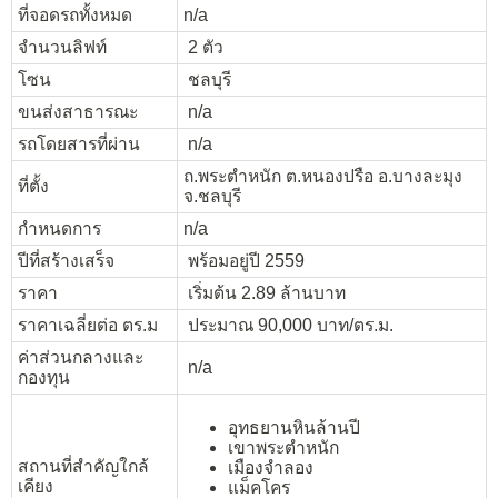
ที่จอดรถทั้งหมด
n/a
จำนวนลิฟท์
2 ตัว
โซน
ชลบุรี
ขนส่งสาธารณะ
n/a
รถโดยสารที่ผ่าน
n/a
ถ.พระตำหนัก ต.หนองปรือ อ.บางละมุง
ที่ตั้ง
จ.ชลบุรี
กำหนดการ
n/a
ปีที่สร้างเสร็จ
พร้อมอยู่ปี 2559
ราคา
เริ่มต้น 2.89 ล้านบาท
ราคาเฉลี่ยต่อ ตร.ม
ประมาณ 90,000 บาท/ตร.ม.
ค่าส่วนกลางและ
n/a
กองทุน
อุทธยานหินล้านปี
เขาพระตำหนัก
สถานที่สำคัญใกล้
เมืองจำลอง
เคียง
แม็คโคร