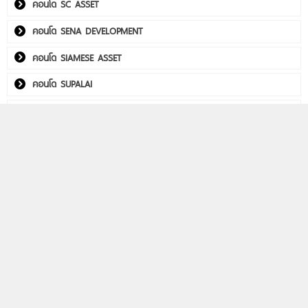
คอนโด SC ASSET
คอนโด SENA DEVELOPMENT
คอนโด SIAMESE ASSET
คอนโด SUPALAI
คอนโด THE CUBE
คอนโด Utility Real Estate
คอนโด WITHITHAI REAL ESTATE
พลัมคอนโด อีสต์ ลาดพร้าว
คอนโดติดรถไฟฟ้า
Life รัชดา-พระราม 9
Aspire วิภา-วิคตอรี่
PHYLL พหลฯ 59 สเตชั่น