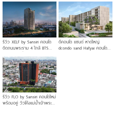
ขอนแก่น
รีวิว XELF by Sansiri คอนโด
ดีคอนโด แซนด์ หาดใหญ่
ติดถนนพระราม 4 ใกล้ BTS
dcondo sand Hatyai คอนโด
ทองหล่อ* เริ่ม
พร้อมอยู่สไตล์รีสอร์ท เพียง 10
นาที*
รีวิว FLO by Sansiri คอนโดใหม่
พร้อมอยู่ วิวโค้งแม่น้ำเจ้าพระยา
พร้อม Double Rooftop