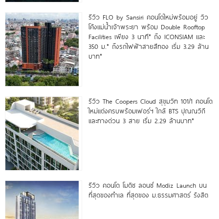
รีวิว FLO by Sansiri คอนโดใหม่พร้อมอยู่ วิว
โค้งแม่น้ำเจ้าพระยา พร้อม Double Rooftop
Facilities เพียง 3 นาที* ถึง ICONSIAM และ
350 ม.* ถึงรถไฟฟ้าสายสีทอง เริ่ม 3.29 ล้าน
บาท*
รีวิว The Coopers Cloud สุขุมวิท 101/1 คอนโด
ใหม่แต่งครบพร้อมเฟอร์ฯ ใกล้ BTS ปุณณวิถี
และทางด่วน 3 สาย เริ่ม 2.29 ล้านบาท*
รีวิว คอนโด โมดิซ ลอนซ์ Modiz Launch บน
ที่สุดของทำเล ที่สุดของ ม.ธรรมศาสตร์ รังสิต