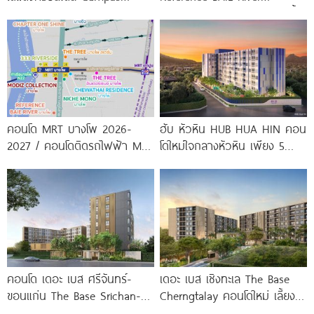
Condo ตรงข้าม ม.กรุงเทพ
Bangpho ดีไซน์คอนโดใหม่ริมน้ำ
พร้อมรับ-ส่ง
จาก
คอนโด MRT บางโพ 2026-
ฮับ หัวหิน HUB HUA HIN คอน
2027 / คอนโดติดรถไฟฟ้า MRT
โดใหม่ใจกลางหัวหิน เพียง 5
บางโพ
นาที* ถึง
คอนโด เดอะ เบส ศรีจันทร์-
เดอะ เบส เชิงทะเล The Base
ขอนแก่น The Base Srichan-
Cherngtalay คอนโดใหม่ เลี้ยง
Khonkaen ใกล้ Central
สัตว์ได้ ใกล้ Boat