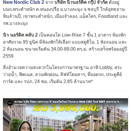
New Nordic Club 2
จาก
บริษัท นิวนอร์ดิค กรุ๊ป จำกัด
ตั้งอยู่
บนถ.พระตำหนัก ต.หนองปรือ อ.บางละมุง จ.ชลบุรี ใกล้อุทธยาน
หินล้านปี, เขาพระตำหนัก, เมืองจำลอง, แม็คโคร, Foodland และ
รพ.บางละมุง
นิว นอร์ดิค คลับ 2
เป็นคอนโด Low-Rise 7 ชั้น 1 อาคาร ห้องพัก
อาศัยรวม 95 ยูนิต มีห้องพักให้เลือก แบบสตูดิโอ, 1 ห้องนอน และ
2 ห้องนอน ขนาดเริ่มต้น 34.00-89.00 ตร.ม. สร้างเสร็จพร้อมอยู่ปี
2559
สิ่งอำนวยความสะดวกในโครงการมาตรฐาน อาทิ Lobby, สระ
ว่ายน้ำ, ฟิตเนส, สวนพักผ่อน, ลิฟท์โดยสาร, ที่จอดรถ, ประตูคีย์
การ์ด และ รปภ. 24 ชม. เริ่มต้น 2.85 ล้านบาท*