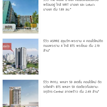
พร้อมอยู่ ใกล้ MRT บางแค และ Lotus’s
บางแค เริ่ม 1.89 ลบ.*
รีวิว ASPIRE สุขุมวิท-พระราม 4 คอนโดใหม่ติด
ถนนพระราม 4 ใกล้ BTS พระโขนง เริ่ม 2.19
ล้าน*
รีวิว PHYLL พหลฯ 59 สเตชั่น คอนโดใหม่ ติด
รถไฟฟ้า BTS พหลฯ 59 ต่อเดียวถึงสยาม-
จตุจักร-Central ลาดพร้าว เริ่ม 2.49 ล้าน*